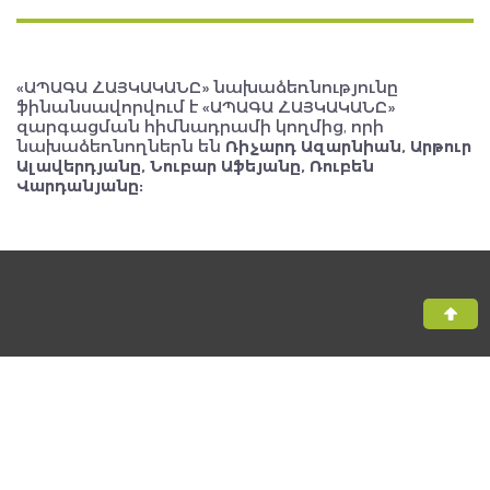
«ԱՊԱԳԱ ՀԱՅԿԱԿԱՆԸ» նախաձեռնությունը
ֆինանսավորվում է «ԱՊԱԳԱ ՀԱՅԿԱԿԱՆԸ»
զարգացման հիմնադրամի կողմից, որի
նախաձեռնողներն են
Ռիչարդ Ազարնիան, Արթուր
Ալավերդյանը, Նուբար Աֆեյանը, Ռուբեն
Վարդանյանը:
Բոլոր իրավունքները պաշտպանված են, The FUTURE ARMENIAN ©
2026