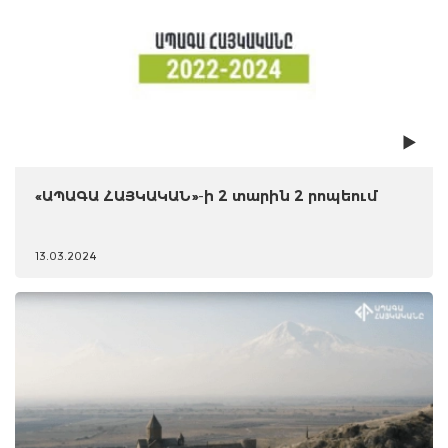
«ԱՊԱԳԱ ՀԱՅԿԱԿԱՆ»-ի 2 տարին 2 րոպեում
13.03.2024