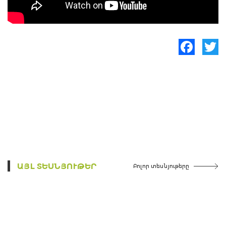
Facebook
Twitte
ԱՅԼ ՏԵՍՆՅՈՒԹԵՐ
Բոլոր տեսնյութերը