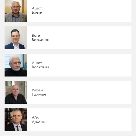
Ашот
Блеян
Ваге
Варданян
Ашот
Восканян
Рубен
Галичян
Айк
Демоян