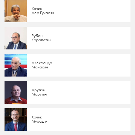
Хачик
Дер Гукасян
Рубен
Карапетян
Александр
Манасян
Арутюн
Марутян
Хачик
Мурадян