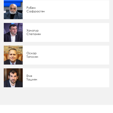
Рубен
Сафрастян
Хачатур
Степанян
Оскар
Татосян
Егия
Ташчян