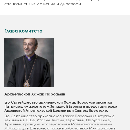
специалисты из Армении и Диаспоры.
Глава комитета
Архиепископ Хажак Парсамян
Его Святейшество архиепископ Хажак Парсамян является
Патриаршим делегатом Западной Европы и представителем
Армянской Апостольской Церкви при Святом Престоле.
Его Святейшество архиепископ Хажак Парсамян выступал с
лекциями в США, Италии, Англии, Германии, Иерусалиме,
Армении; проводил исследования в Матенадаране имени
М.Маштоца в Ереване, а также в библиотеках Мхитаристов в