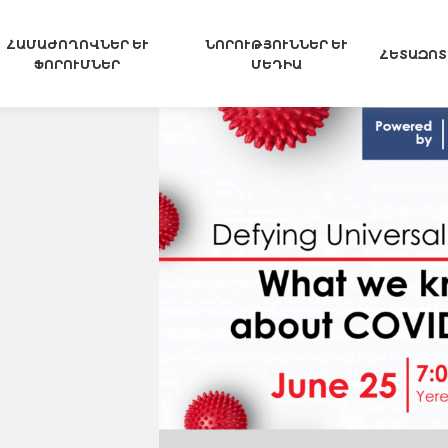
ՀԱՄԱԺՈՂՈՎՆԵՐ ԵՒ Ֆ
ՆՈՐՈՒԹՅՈՒՆՆԵՐ ԵՒ Մ
ՀԵՏԱԶՈՏ
ՈՐՈՒՄՆԵՐ
ԵԴԻԱ