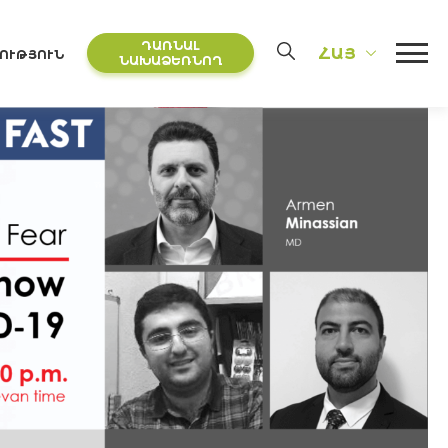
ԴԱՌՆԱԼ
ՀԱՅ
ՈՒԹՅՈՒՆ
ՆԱԽԱՁԵՌՆՈՂ