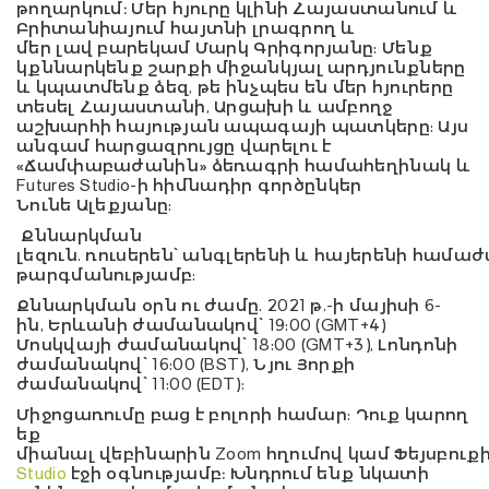
թողարկում։
Մ
եր հյուրը կլինի
Հայաստանում և
Բրիտանիայում
հայտնի
լրագրող և
մեր
լավ
բարեկամ
Մարկ Գրիգորյանը:
Մենք
կքննարկենք շարքի միջանկյալ արդյունքները
և կպատմենք ձեզ, թե ինչպես են մեր հյուրերը
տեսել Հայաստանի, Արցախի և ամբողջ
աշխարհի հայության ապագայի պատկերը: Այս
անգամ հարցազրույցը վարելու է
«
Ճամփաբաժանին
» ձեռագրի համահեղինակ և
Futures Studio-ի հիմնադիր գործընկեր
Նունե
Ալեքյանը
:
Քննարկման
լեզուն.
ռուսերեն
՝
ա
նգլերեն
ի
և
հայերեն
ի
համաժ
թարգմանությամբ:
Քննարկման օրն ու ժամը.
202
1
թ.
-ի
մայիսի
6
-
ին
,
Երևանի
ժամանակով՝ 19:00 (GMT+4)
Մոսկվայի ժամանակով՝ 18:00 (GMT+3), Լոնդոնի
ժամանակով՝ 1
6
:00 (
BST
), Նյու Յորքի
ժամանակով՝ 1
1
:00 (E
D
T):
Միջոցառումը բաց է բոլորի համար: Դուք կարող
եք
միանալ
վեբինարին
Zoom
հղումով
կամ
Ֆեյսբուք
Studio
էջի օգնությամբ։ Խնդրում ենք նկատի