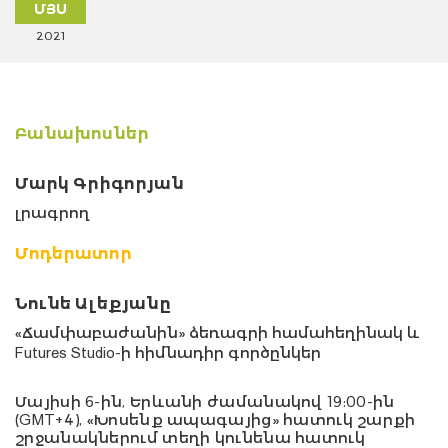
ՄՅՍ
2021
Բանախոսներ
Մարկ Գրիգորյան
լրագրող
Մոդերատոր
Նունե Ալեքյանը
«Ճամփաբաժանին» ձեռագրի համահեղինակ և
Futures Studio-ի հիմնադիր գործընկեր
Մայիսի
6
-ին
,
Ե
րև
անի
ժամանակով 19:00-ին
(GMT+4), «Խոսենք ապագայից» հատուկ շարքի
շրջանակներում տեղի կունենա
հատուկ