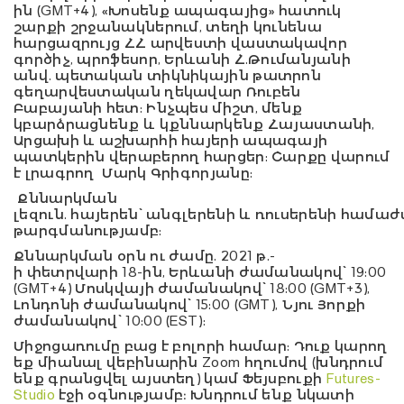
ին (GMT+4), «Խոսենք ապագայից» հատուկ
շարքի շրջանակներում, տեղի կունենա
հարցազրույց
ՀՀ արվեստի վաստակավոր
գործիչ, պրոֆեսոր, Երևանի Հ.Թումանյանի
անվ. պետական տիկնիկային թատրոն
գեղարվեստական ղեկավար
Ռուբեն
Բաբայան
ի
հետ
: Ինչպես միշտ, մենք
կբարձրացնենք և կքննարկենք Հայաստանի,
Արցախի և աշխարհի հայերի ապագայի
պատկերին վերաբերող հարցեր: Շարքը վարում
է
լրագրող
Մարկ Գրիգորյանը
:
Քննարկման
լեզուն
.
հայերեն
՝
անգլերեն
ի
և
ռուսերենի
համաժ
թարգմանությամբ:
Քննարկման օրն ու ժամը
. 202
1
թ.
-
ի
փետր
վարի
1
8
-ին
, Երևանի ժամանակով՝ 19:00
(GMT+4) Մոսկվայի ժամանակով՝ 18:00 (GMT+3),
Լոնդոնի ժամանակով՝ 15:00 (GMT), Նյու Յորքի
ժամանակով՝ 10:00 (E
S
T):
Միջոցառումը բաց է բոլորի համար: Դուք կարող
եք միանալ վեբինարին Zoom հղումով (
խնդրում
ենք գրանցվել այստեղ
) կամ Ֆեյսբուքի
Futures-
Studio
էջի օգնությամբ։ Խնդրում ենք նկատի