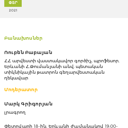
ՓՏՐ
2021
Բանախոսներ
Ռուբեն Բաբայան
ՀՀ արվեստի վաստակավոր գործիչ, պրոֆեսոր,
Երևանի Հ.Թումանյանի անվ. պետական
տիկնիկային թատրոն գեղարվեստական
ղեկավար
Մոդերատոր
Մարկ Գրիգորյան
լրագրող
Փետր
վարի 18
-ին
, Ե
րև
անի ժամանակով 19:00-