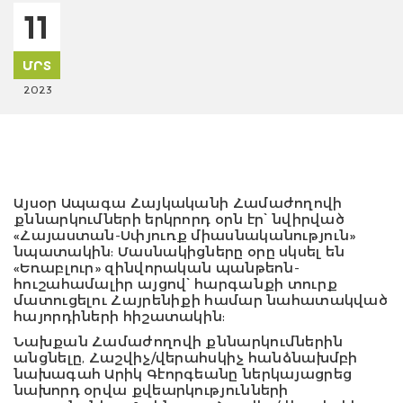
11
ՄՐՏ
2023
Այսօր Ապագա Հայկականի Համաժողովի
քննարկումների երկրորդ օրն էր՝ նվիրված
«Հայաստան-Սփյուռք միասնականություն»
նպատակին: Մասնակիցները օրը սկսել են
«Եռաբլուր» զինվորական պանթեոն-
հուշահամալիր այցով՝ հարգանքի տուրք
մատուցելու Հայրենիքի համար նահատակված
հայորդիների հիշատակին:
Նախքան Համաժողովի քննարկումներին
անցնելը, Հաշվիչ/վերահսկիչ հանձնախմբի
նախագահ Արիկ Գէորգեանը ներկայացրեց
նախորդ օրվա քվեարկությունների