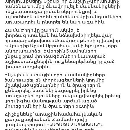
արդյունքները: Նշենք, որ Հաշվիչ/վերահսկիչ
հանձնախումբը ձևավորվել է մասնակիցների
ինքնաառաջադրման սկզբունքով, և
այնուհետև արդեն հանձնախմբի անդամները
առաջադրել և ընտրել են նախագահին:
Համաժողովը շարունակվել է
փորձագիտական հանձնախմբի ղեկավար,
հրապարակախոս, «Առավոտ» թերթի գլխավոր
խմբագիր Արամ Աբրահամյանի ելույթով, որը
անդրադարձել է վերջին 5 ամիսների
ընթացքում փորձագետների կատարած
աշխատանքներին ու քննարկմանը դրված
փաստաթղթերին:
Ինչպես և առաջին օրը, մասնակիցները
ծանոթացել են փորձագետների կողմից
մշակված սցենարներին և ծրագրերին,
քննարկել, նաև ներկայացրել իրենց
առաջարկությունները, ապա քվեարկել իրենց
կողմից հավանության արժանացած
մոտեցումների և ծրագրերի օգտին:
Հիշեցնենք՝ առաջին համահայկական
քաղաքացիական Համաժողովը
կազմակերպում է «ԱՊԱԳԱ ՀԱՅԿԱԿԱՆԸ»
հանրային նախաձեռնությունը, որի