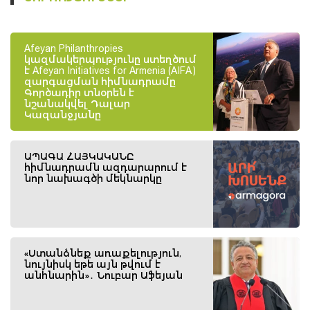
Afeyan Philanthropies
կազմակերպությունը ստեղծում
է Afeyan Initiatives for Armenia (AIFA)
զարգացման հիմնադրամը
Գործադիր տնօրեն է
նշանակվել Դալար
Կազանջյանը
ԱՊԱԳԱ ՀԱՅԿԱԿԱՆԸ
հիմնադրամն ազդարարում է
նոր նախագծի մեկնարկը
«Ստանձնեք առաքելություն,
նույնիսկ եթե այն թվում է
անհնարին»․ Նուբար Աֆեյան