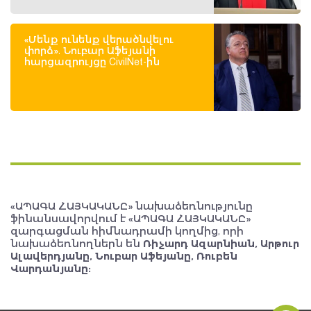
«Մենք ունենք վերածնվելու
փորձ». Նուբար Աֆեյանի
հարցազրույցը CivilNet-ին
«ԱՊԱԳԱ ՀԱՅԿԱԿԱՆԸ» նախաձեռնությունը
ֆինանսավորվում է «ԱՊԱԳԱ ՀԱՅԿԱԿԱՆԸ»
զարգացման հիմնադրամի կողմից, որի
նախաձեռնողներն են
Ռիչարդ Ազարնիան, Արթուր
Ալավերդյանը, Նուբար Աֆեյանը, Ռուբեն
Վարդանյանը: