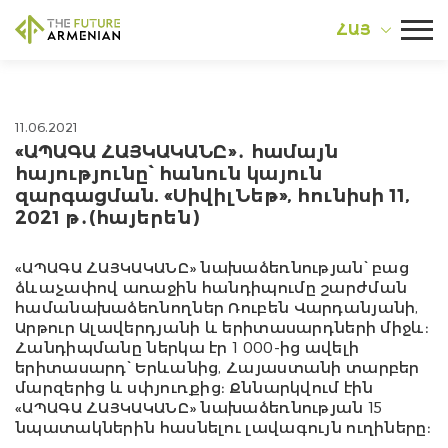
ՀԱՅ
11.06.2021
«ԱՊԱԳԱ ՀԱՅԿԱԿԱՆԸ»․ համայն
հայությունը՝ հանուն կայուն
զարգացման. «ՍիվիլՆեթ», հունիսի 11,
2021 թ․(հայերեն)
«ԱՊԱԳԱ ՀԱՅԿԱԿԱՆԸ» նախաձեռնության՝ բաց
ձևաչափով առաջին հանդիպումը շարժման
համանախաձեռնողներ Ռուբեն Վարդանյանի,
Արթուր Ալավերդյանի և երիտասարդների միջև։
Հանդիպմանը ներկա էր 1 000-ից ավելի
երիտասարդ՝ Երևանից, Հայաստանի տարբեր
մարզերից և սփյուռքից։ Քննարկվում էին
«ԱՊԱԳԱ ՀԱՅԿԱԿԱՆԸ» նախաձեռնության 15
նպատակներին հասնելու լավագույն ուղիները։