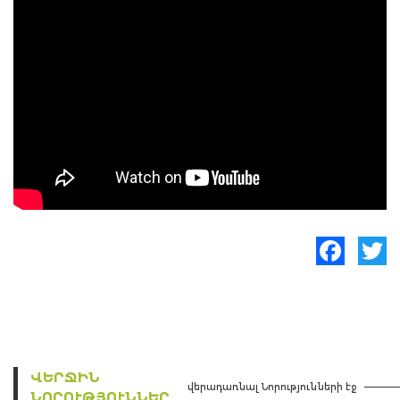
Facebook
Twitte
ՎԵՐՋԻՆ
վերադառնալ Նորությունների էջ
ՆՈՐՈՒԹՅՈՒՆՆԵՐ