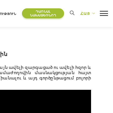
ԴԱՌՆԱԼ
ՀԱՅ
ՈՒԹՅՈՒՆ
ՆԱԽԱՁԵՌՆՈՂ
վին
այն ավելի զարգացած ու ավելի հզոր և
ամաժողովին մասնակցության հայտ
անալու և այդ գործընթացում բոլորի