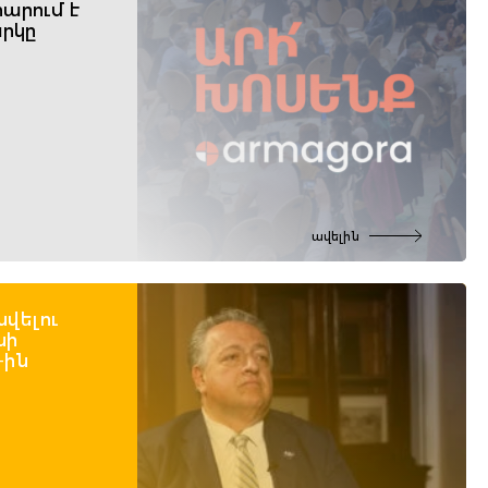
արում է
րկը
ավելին
նվելու
նի
-ին