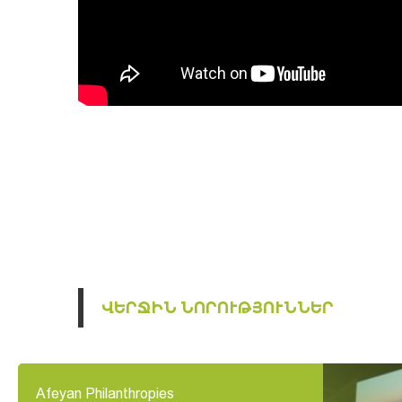
ՎԵՐՋԻՆ ՆՈՐՈՒԹՅՈՒՆՆԵՐ
Afeyan Philanthropies