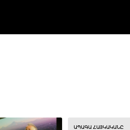
ԱՊԱԳԱ ՀԱՅԿԱԿԱՆԸ