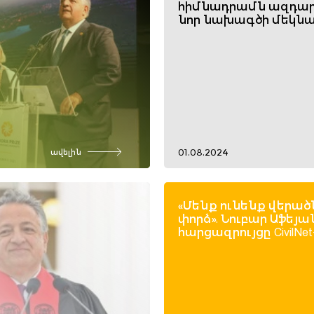
հիմնադրամն ազդար
նոր նախագծի մեկնա
01.08.2024
ավելին
«Մենք ունենք վերած
փորձ». Նուբար Աֆեյա
հարցազրույցը CivilNet