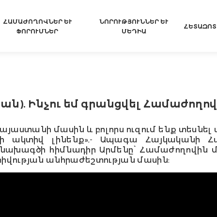
ՀԱՄԱԺՈՂՈՎՆԵՐ ԵՒ Ֆ
ՆՈՐՈՒԹՅՈՒՆՆԵՐ ԵՒ Մ
ՀԵՏԱԶՈՏ
ՈՐՈՒՄՆԵՐ
ԵԴԻԱ
ն). Ինչու եմ գրանցվել Համաժողո
յաստանի մասին և բոլորս ուզում ենք տեսնել 
 ակտիվ լինենք»,- Ապագա Հայկականի Հ
նախագծի հիմնադիր Արմենը՝ Համաժողովին մի
տիվության անհրաժեշտության մասին: