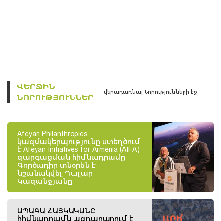
ՎԵՐՋԻՆ
վերադառնալ Նորությունների էջ
ՆՈՐՈՒԹՅՈՒՆՆԵՐ
Afeyan Philanthropies
կազմակերպությունը ստեղծում
է Afeyan Initiatives for Armenia (AIFA)
զարգացման հիմնադրամը
Գործադիր տնօրեն է
նշանակվել Դալար
Կազանջյանը
ԱՊԱԳԱ ՀԱՅԿԱԿԱՆԸ
հիմնադրամն ազդարարում է