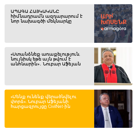
ԱՊԱԳԱ ՀԱՅԿԱԿԱՆԸ
հիմնադրամն ազդարարում է
նոր նախագծի մեկնարկը
«Ստանձնեք առաքելություն,
նույնիսկ եթե այն թվում է
անհնարին»․ Նուբար Աֆեյան
«Մենք ունենք վերածնվելու
փորձ». Նուբար Աֆեյանի
հարցազրույցը CivilNet-ին