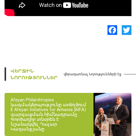
Facebook
Twitte
ՎԵՐՋԻՆ
վերադառնալ Նորությունների էջ
ՆՈՐՈՒԹՅՈՒՆՆԵՐ
Afeyan Philanthropies
կազմակերպությունը ստեղծում
է Afeyan Initiatives for Armenia (AIFA)
զարգացման հիմնադրամը
Գործադիր տնօրեն է
նշանակվել Դալար
Կազանջյանը