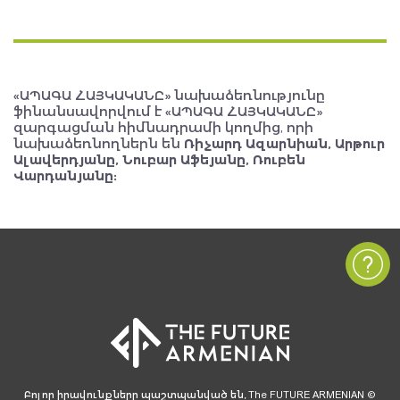
«ԱՊԱԳԱ ՀԱՅԿԱԿԱՆԸ» նախաձեռնությունը
ֆինանսավորվում է «ԱՊԱԳԱ ՀԱՅԿԱԿԱՆԸ»
զարգացման հիմնադրամի կողմից, որի
նախաձեռնողներն են
Ռիչարդ Ազարնիան, Արթուր
Ալավերդյանը, Նուբար Աֆեյանը, Ռուբեն
Վարդանյանը:
Բոլոր իրավունքները պաշտպանված են, The FUTURE ARMENIAN ©