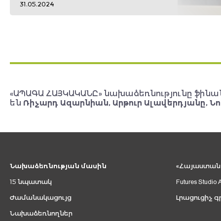
31.05.2024
«ԱՊԱԳԱ ՀԱՅԿԱԿԱՆԸ» նախաձեռնությունը ֆինա
են
Ռիչարդ Ազարնիան, Արթուր Ալավերդյանը, Նո
Նախաձեռնության մասին
«Հայաստան 2
15 նպատակ
Futures Studio 
Ժամանակացույց
Լրացուցիչ գ
Նախաձեռնողներ