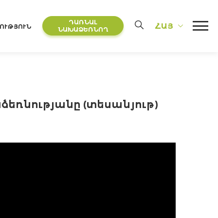
ԴԱՌՆԱԼ
ՀԱՅ
ՈՒԹՅՈՒՆ
ՆԱԽԱՁԵՌՆՈՂ
ձեռնությանը (տեսանյութ)