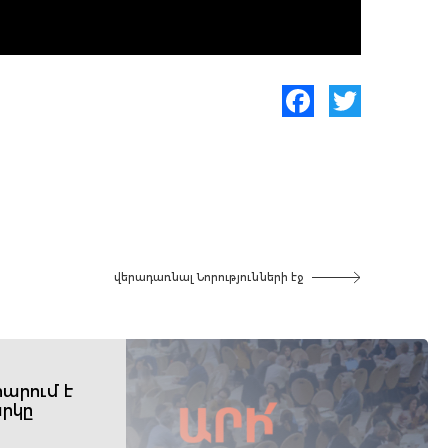
Facebook
Twitter
վերադառնալ Նորությունների էջ
արում է
րկը