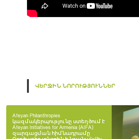
ՎԵՐՋԻՆ ՆՈՐՈՒԹՅՈՒՆՆԵՐ
Afeyan Philanthropies
կազմակերպությունը ստեղծում է
Afeyan Initiatives for Armenia (AIFA)
զարգացման հիմնադրամը