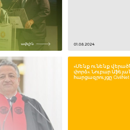
01.08.2024
ավելին
«Մենք ունենք վերած
փորձ». Նուբար Աֆեյա
հարցազրույցը CivilNet