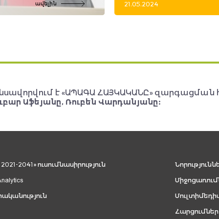
21.05.2024
ավելին
նսավորվում է «ԱՊԱԳԱ ՀԱՅԿԱԿԱՆԸ» զարգացման 
ւբար Աֆեյանը, Ռուբեն Վարդանյանը:
021-2041» ուսումնասիրություն
Նորությունն
Analytics
Միջոցառում
րականություն
Մուլտիմեդի
Հարցումներ