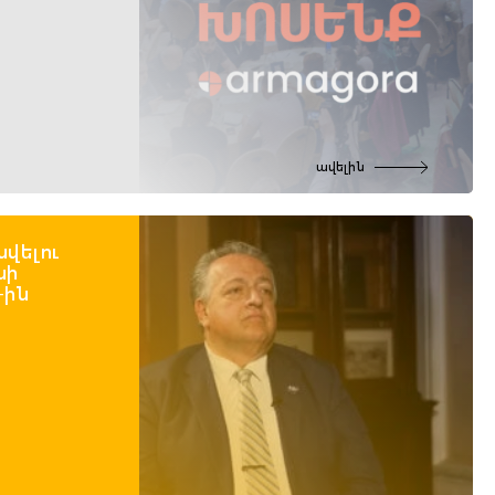
ավելին
նվելու
նի
-ին