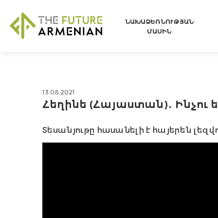
ՆԱԽԱՁԵՌՆՈՒԹՅԱՆ
ՄԱՍԻՆ
13.08.2021
Հեղինե (Հայաստան)․ Ինչու 
Տեսանյութը հասանելի է հայերեն լեզվո