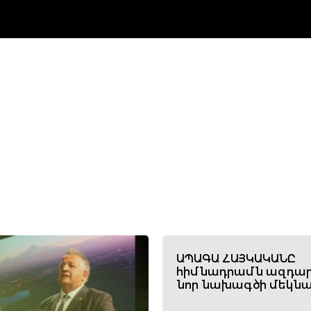
ԱՊԱԳԱ ՀԱՅԿԱԿԱՆԸ
հիմնադրամն ազդար
նոր նախագծի մեկնա