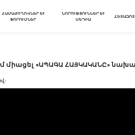
ՀԱՄԱԺՈՂՈՎՆԵՐ ԵՒ Ֆ
ՆՈՐՈՒԹՅՈՒՆՆԵՐ ԵՒ Մ
ՀԵՏԱԶՈՏ
ՈՐՈՒՄՆԵՐ
ԵԴԻԱ
եմ միացել «ԱՊԱԳԱ ՀԱՅԿԱԿԱՆԸ» նախա
վ։