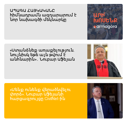
ԱՊԱԳԱ ՀԱՅԿԱԿԱՆԸ
հիմնադրամն ազդարարում է
նոր նախագծի մեկնարկը
«Ստանձնեք առաքելություն,
նույնիսկ եթե այն թվում է
անհնարին»․ Նուբար Աֆեյան
«Մենք ունենք վերածնվելու
փորձ». Նուբար Աֆեյանի
հարցազրույցը CivilNet-ին