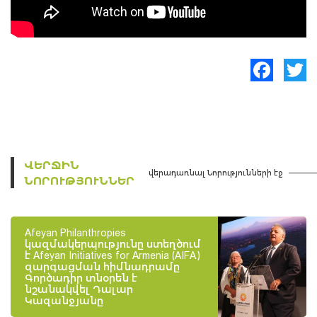
Facebook
Twitte
ՎԵՐՋԻՆ
վերադառնալ Նորությունների էջ
ՆՈՐՈՒԹՅՈՒՆՆԵՐ
Afeyan Philanthropies
կազմակերպությունը ստեղծում
է Afeyan Initiatives for Armenia (AIFA)
զարգացման հիմնադրամը
Գործադիր տնօրեն է
նշանակվել Դալար
Կազանջյանը