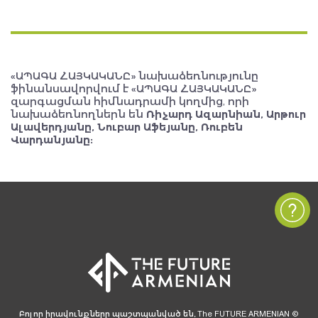
«ԱՊԱԳԱ ՀԱՅԿԱԿԱՆԸ» նախաձեռնությունը
ֆինանսավորվում է «ԱՊԱԳԱ ՀԱՅԿԱԿԱՆԸ»
զարգացման հիմնադրամի կողմից, որի
նախաձեռնողներն են
Ռիչարդ Ազարնիան, Արթուր
Ալավերդյանը, Նուբար Աֆեյանը, Ռուբեն
Վարդանյանը:
Բոլոր իրավունքները պաշտպանված են, The FUTURE ARMENIAN ©