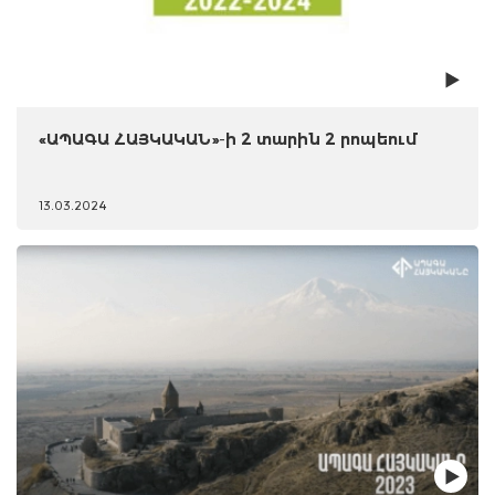
«ԱՊԱԳԱ ՀԱՅԿԱԿԱՆ»-ի 2 տարին 2 րոպեում
13.03.2024