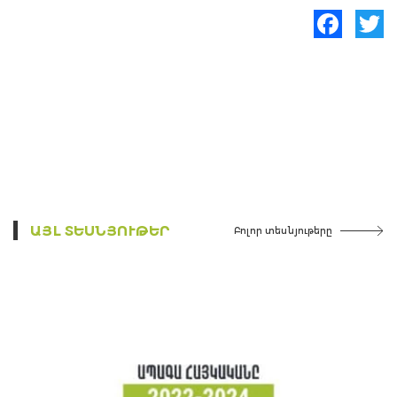
Facebook
Twitte
ԱՅԼ ՏԵՍՆՅՈՒԹԵՐ
Բոլոր տեսնյութերը