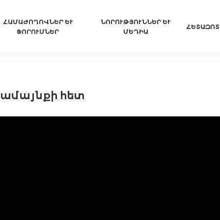
ՀԱՄԱԺՈՂՈՎՆԵՐ ԵՒ Ֆ
ՆՈՐՈՒԹՅՈՒՆՆԵՐ ԵՒ Մ
ՀԵՏԱԶՈՏ
ՈՐՈՒՄՆԵՐ
ԵԴԻԱ
համայնքի հետ