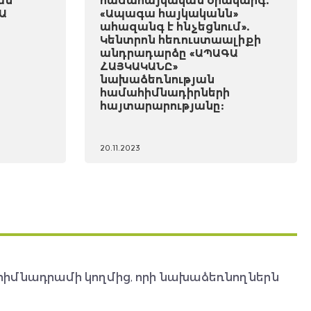
ան
համահայկական օրակարգ.
Ա
«Ապագա հայկականն»
ահազանգ է հնչեցնում».
Կենտրոն հեռուստաալիքի
անդրադարձը «ԱՊԱԳԱ
ՀԱՅԿԱԿԱՆԸ»
նախաձեռնության
համահիմնադիրների
հայտարարությանը:
20.11.2023
հիմնադրամի կողմից, որի նախաձեռնողներն