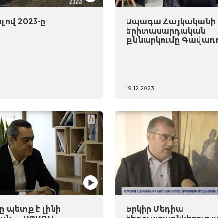
ով 2023-ը
Ապագա Հայկականի
երիտասարդական
քննարկումը Գավառ
19.12.2023
 պետք է լինի
Երկիր Մեդիա