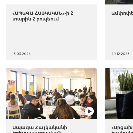
«ԱՊԱԳԱ ՀԱՅԿԱԿԱՆ»-ի 2
Ամփոփել
տարին 2 րոպեում
13.03.2024
29.12.2023
Ապագա Հայկականի
«Արցախը