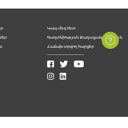
եր
Կապ մեզ հետ
ներ
Գաղտնիության Քաղաքականություն
ա
Հաճախ տրվող հարցեր
Բոլոր իրավունքները պաշտպանված են, The FUTURE ARMENIAN © 2026