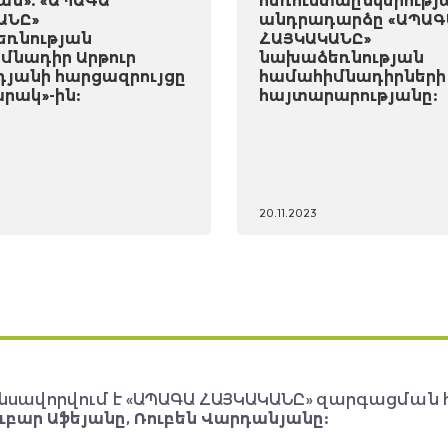
ան». «ԱՊԱԳԱ
հեռուստաընկերությ
ԱՆԸ»
անդրադարձը «ԱՊԱԳ
ռնության
ՀԱՅԿԱԿԱՆԸ»
մնադիր Արթուր
նախաձեռնության
դյանի հարցազրույցը
համահիմնադիրների
րակ»-ին:
հայտարարությանը:
20.11.2023
նսավորվում է «ԱՊԱԳԱ ՀԱՅԿԱԿԱՆԸ» զարգացման 
ւբար Աֆեյանը, Ռուբեն Վարդանյանը: