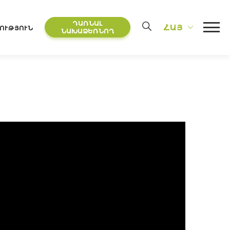
ԴԱՌՆԱԼ
ՀԱՅ
ՈՒԹՅՈՒՆ
ՆԱԽԱՁԵՌՆՈՂ