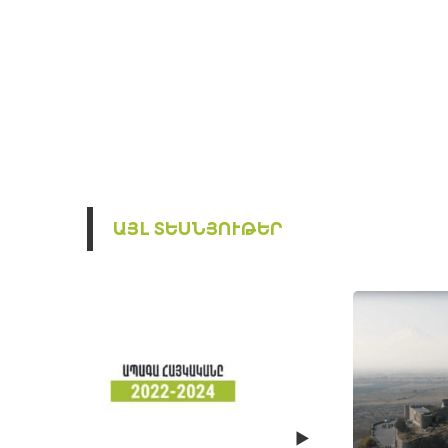
ԱՅԼ ՏԵՍՆՅՈՒԹԵՐ