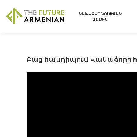
ՆԱԽԱՁԵՌՆՈՒԹՅԱՆ
ՄԱՍԻՆ
Բաց հանդիպում Վանաձորի 