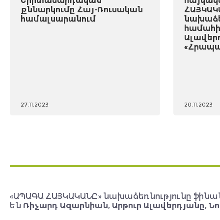
Երիտասարդական
հայկակ
քննարկումը Հայ-Ռուսական
ՀԱՅԿԱԿ
համալսարանում
նախաձե
համահի
Ալավեր
«Հրապա
27.11.2023
20.11.2023
«ԱՊԱԳԱ ՀԱՅԿԱԿԱՆԸ» նախաձեռնությունը ֆինա
են
Ռիչարդ Ազարնիան, Արթուր Ալավերդյանը, Նո