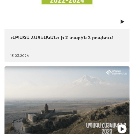
«ԱՊԱԳԱ ՀԱՅԿԱԿԱՆ»-ի 2 տարին 2 րոպեում
13.03.2024