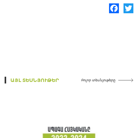
Facebook
Twitte
ԱՅԼ ՏԵՍՆՅՈՒԹԵՐ
Բոլոր տեսնյութերը