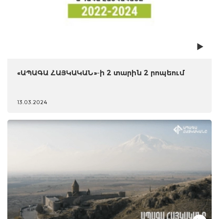
«ԱՊԱԳԱ ՀԱՅԿԱԿԱՆ»-ի 2 տարին 2 րոպեում
13.03.2024