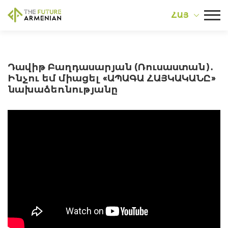
ՀԱՅ
Դավիթ Բաղդասարյան (Ռուսաստան)․
Ինչու եմ միացել «ԱՊԱԳԱ ՀԱՅԿԱԿԱՆԸ»
նախաձեռնությանը