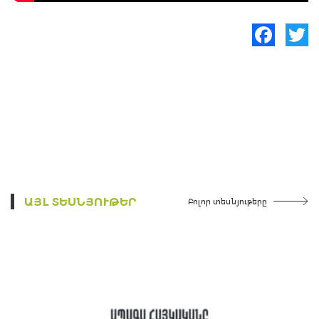
Facebook
Twitte
ԱՅԼ ՏԵՍՆՅՈՒԹԵՐ
Բոլոր տեսնյութերը