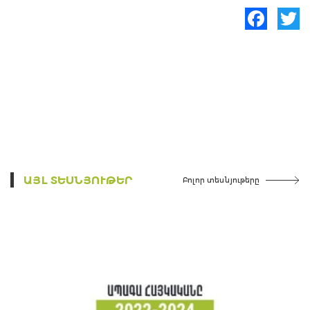
Facebook
Twitte
ԱՅԼ ՏԵՍՆՅՈՒԹԵՐ
Բոլոր տեսնյութերը