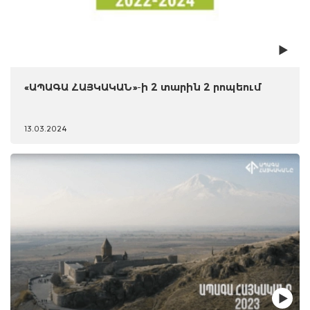
«ԱՊԱԳԱ ՀԱՅԿԱԿԱՆ»-ի 2 տարին 2 րոպեում
13.03.2024