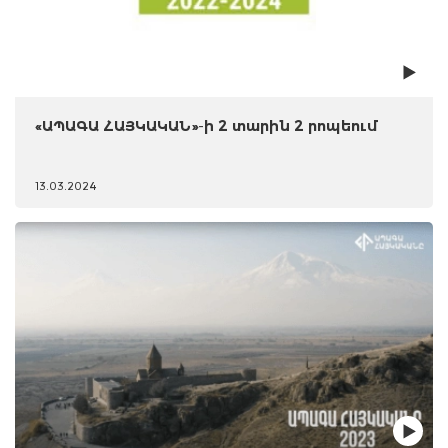
«ԱՊԱԳԱ ՀԱՅԿԱԿԱՆ»-ի 2 տարին 2 րոպեում
13.03.2024