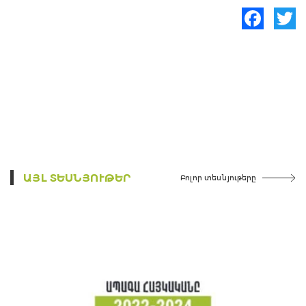
Facebook
Twitte
ԱՅԼ ՏԵՍՆՅՈՒԹԵՐ
Բոլոր տեսնյութերը