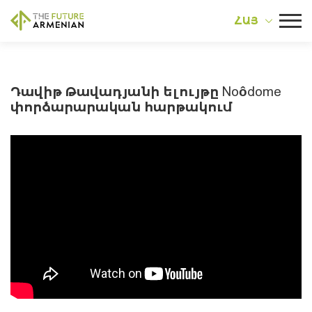
ՀԱՅ
Դավիթ Թավադյանի ելույթը Noôdome
փորձարարական հարթակում