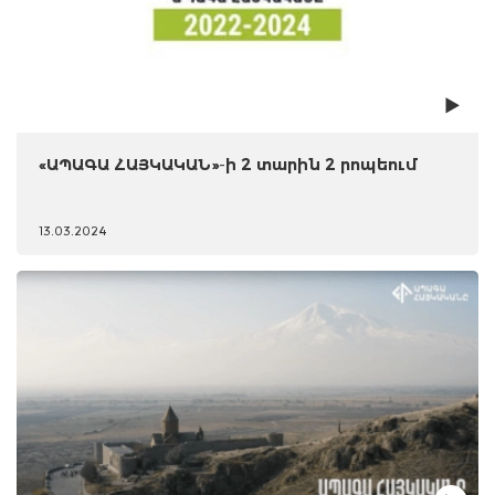
«ԱՊԱԳԱ ՀԱՅԿԱԿԱՆ»-ի 2 տարին 2 րոպեում
13.03.2024