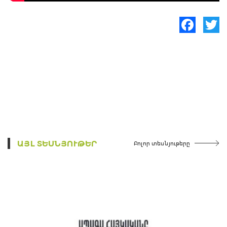
Facebook
Twitte
ԱՅԼ ՏԵՍՆՅՈՒԹԵՐ
Բոլոր տեսնյութերը