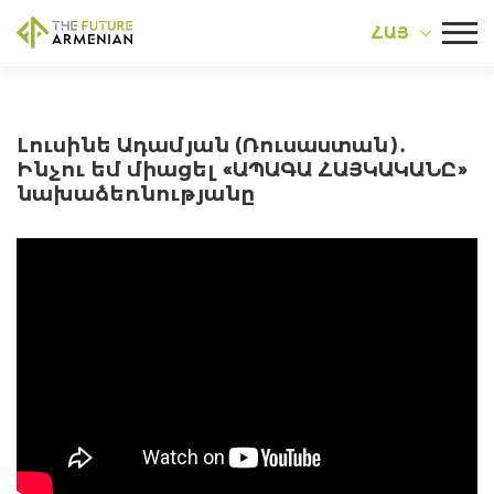
ՀԱՅ
Լուսինե Ադամյան (Ռուսաստան)․
Ինչու եմ միացել «ԱՊԱԳԱ ՀԱՅԿԱԿԱՆԸ»
նախաձեռնությանը