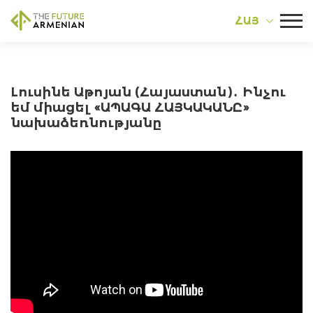
ՀԱՅ
Լուսինե Աթոյան (Հայաստան)․ Ինչու
եմ միացել «ԱՊԱԳԱ ՀԱՅԿԱԿԱՆԸ»
նախաձեռնությանը