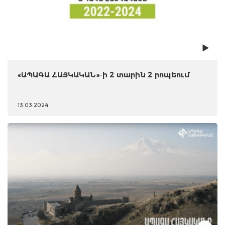
«ԱՊԱԳԱ ՀԱՅԿԱԿԱՆ»-ի 2 տարին 2 րոպեում
13.03.2024