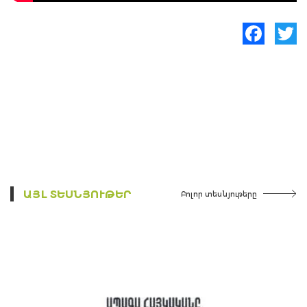
Facebook
Twitte
ԱՅԼ ՏԵՍՆՅՈՒԹԵՐ
Բոլոր տեսնյութերը