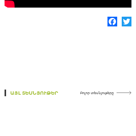
Facebook
Twitte
ԱՅԼ ՏԵՍՆՅՈՒԹԵՐ
Բոլոր տեսնյութերը