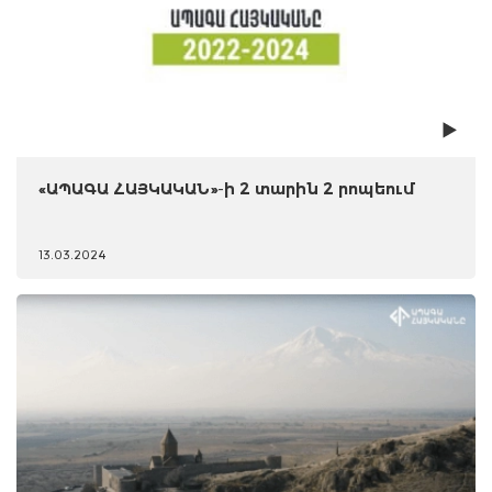
«ԱՊԱԳԱ ՀԱՅԿԱԿԱՆ»-ի 2 տարին 2 րոպեում
13.03.2024