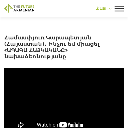
ՀԱՅ
Համասփյուռ Կարապետյան
(Հայաստան)․ Ինչու եմ միացել
«ԱՊԱԳԱ ՀԱՅԿԱԿԱՆԸ»
նախաձեռնությանը