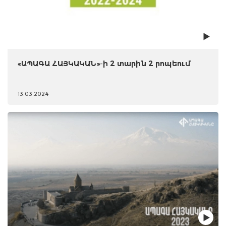
«ԱՊԱԳԱ ՀԱՅԿԱԿԱՆ»-ի 2 տարին 2 րոպեում
13.03.2024