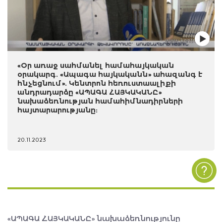
«Օր առաջ սահմանել համահայկական
օրակարգ. «Ապագա հայկականն» ահազանգ է
հնչեցնում». Կենտրոն հեռուստաալիքի
անդրադարձը «ԱՊԱԳԱ ՀԱՅԿԱԿԱՆԸ»
նախաձեռնության համահիմնադիրների
հայտարարությանը:
20.11.2023
«ԱՊԱԳԱ ՀԱՅԿԱԿԱՆԸ» նախաձեռնությունը