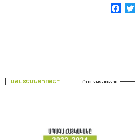
Facebook
Twitte
ԱՅԼ ՏԵՍՆՅՈՒԹԵՐ
Բոլոր տեսնյութերը