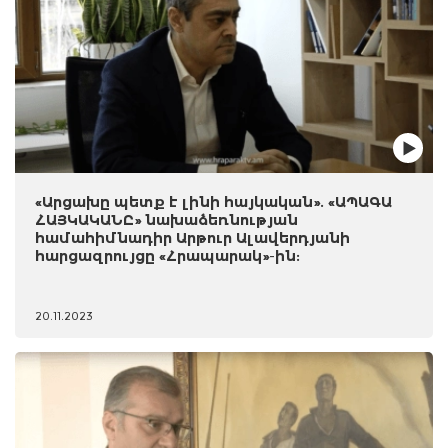
«Արցախը պետք է լինի հայկական». «ԱՊԱԳԱ
ՀԱՅԿԱԿԱՆԸ» նախաձեռնության
համահիմնադիր Արթուր Ալավերդյանի
հարցազրույցը «Հրապարակ»-ին:
20.11.2023