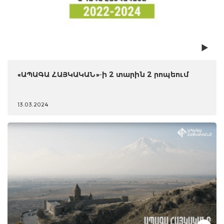
«ԱՊԱԳԱ ՀԱՅԿԱԿԱՆ»-ի 2 տարին 2 րոպեում
13.03.2024