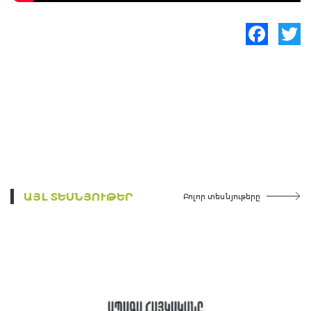
Facebook
Twitte
ԱՅԼ ՏԵՍՆՅՈՒԹԵՐ
Բոլոր տեսնյութերը