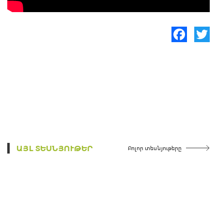
Facebook
Twitte
ԱՅԼ ՏԵՍՆՅՈՒԹԵՐ
Բոլոր տեսնյութերը