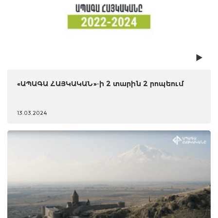
«ԱՊԱԳԱ ՀԱՅԿԱԿԱՆ»-ի 2 տարին 2 րոպեում
13.03.2024