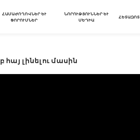
ՀԱՄԱԺՈՂՈՎՆԵՐ ԵՒ Ֆ
ՆՈՐՈՒԹՅՈՒՆՆԵՐ ԵՒ Մ
ՀԵՏԱԶՈՏ
ՈՐՈՒՄՆԵՐ
ԵԴԻԱ
 հայ լինելու մասին