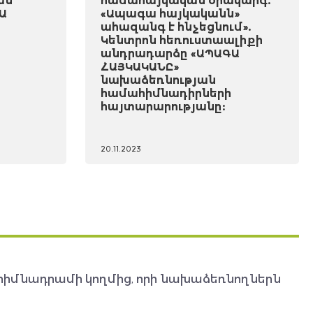
ան
համահայկական օրակարգ.
Ա
«Ապագա հայկականն»
ահազանգ է հնչեցնում».
Կենտրոն հեռուստաալիքի
անդրադարձը «ԱՊԱԳԱ
ՀԱՅԿԱԿԱՆԸ»
նախաձեռնության
համահիմնադիրների
հայտարարությանը:
20.11.2023
հիմնադրամի կողմից, որի նախաձեռնողներն