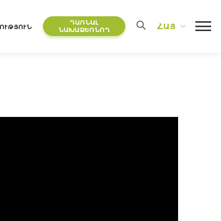
ԴԱՌՆԱԼ
ՀԱՅ
ՈՒԹՅՈՒՆ
ՆԱԽԱՁԵՌՆՈՂ