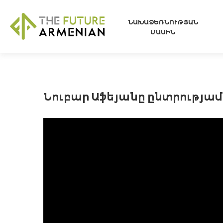
ՆԱԽԱՁԵՌՆՈՒԹՅԱՆ
ՄԱՍԻՆ
Նուբար Աֆեյանը ընտրությամբ