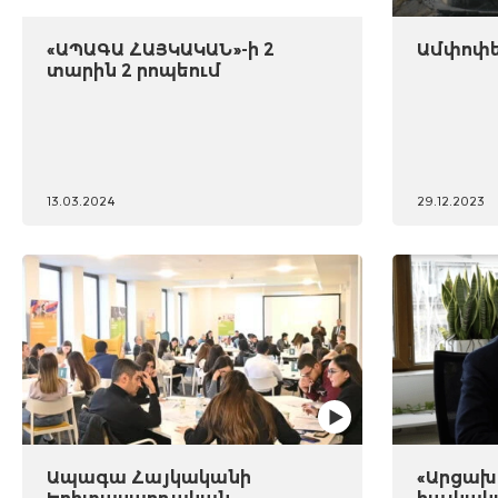
«ԱՊԱԳԱ ՀԱՅԿԱԿԱՆ»-ի 2
Ամփոփել
տարին 2 րոպեում
13.03.2024
29.12.2023
Ապագա Հայկականի
«Արցախը