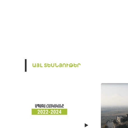
ԱՅԼ ՏԵՍՆՅՈՒԹԵՐ