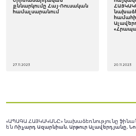
Երիտասարդական
հայկակ
քննարկումը Հայ-Ռուսական
ՀԱՅԿԱԿ
համալսարանում
նախաձե
համահի
Ալավեր
«Հրապա
27.11.2023
20.11.2023
«ԱՊԱԳԱ ՀԱՅԿԱԿԱՆԸ» նախաձեռնությունը ֆինա
են
Ռիչարդ Ազարնիան, Արթուր Ալավերդյանը, Նո