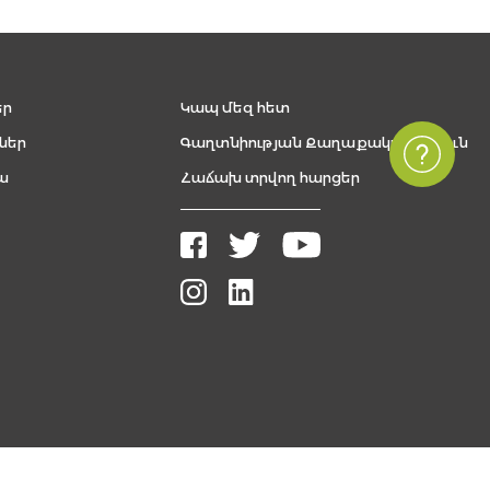
եր
Կապ մեզ հետ
ներ
Գաղտնիության Քաղաքականություն
ա
Հաճախ տրվող հարցեր
Բոլոր իրավունքները պաշտպանված են, The FUTURE ARMENIAN © 2026