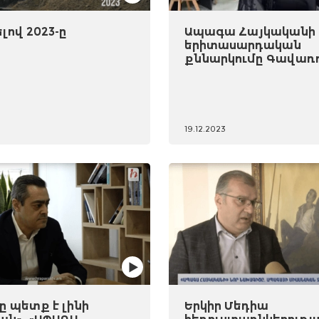
ով 2023-ը
Ապագա Հայկականի
երիտասարդական
քննարկումը Գավառ
19.12.2023
 պետք է լինի
Երկիր Մեդիա