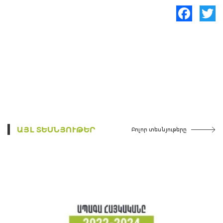
Facebook
Twitte
ԱՅԼ ՏԵՍՆՅՈՒԹԵՐ
Բոլոր տեսնյութերը