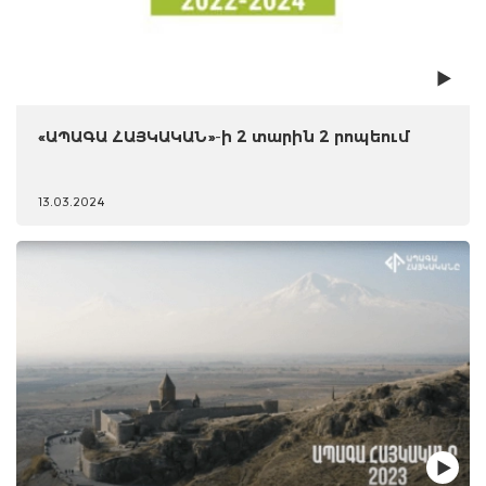
«ԱՊԱԳԱ ՀԱՅԿԱԿԱՆ»-ի 2 տարին 2 րոպեում
13.03.2024