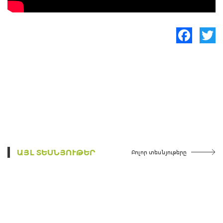
Facebook
Twitte
ԱՅԼ ՏԵՍՆՅՈՒԹԵՐ
Բոլոր տեսնյութերը