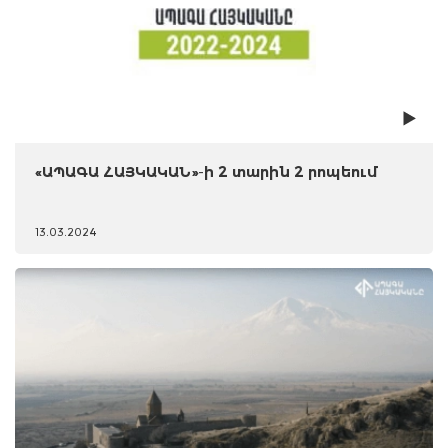
«ԱՊԱԳԱ ՀԱՅԿԱԿԱՆ»-ի 2 տարին 2 րոպեում
13.03.2024