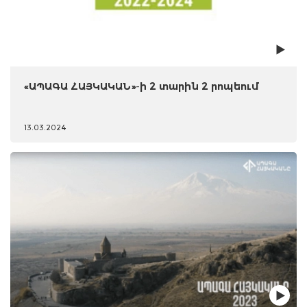
«ԱՊԱԳԱ ՀԱՅԿԱԿԱՆ»-ի 2 տարին 2 րոպեում
13.03.2024