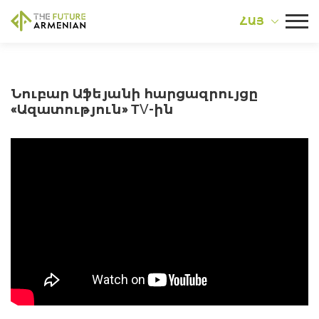
ՀԱՅ
Նուբար Աֆեյանի հարցազրույցը
«Ազատություն» ТV-ին