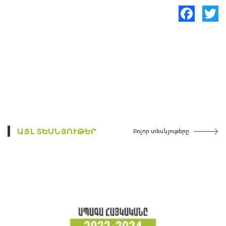
Facebook
Twitte
ԱՅԼ ՏԵՍՆՅՈՒԹԵՐ
Բոլոր տեսնյութերը