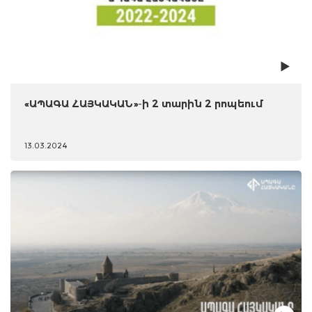
«ԱՊԱԳԱ ՀԱՅԿԱԿԱՆ»-ի 2 տարին 2 րոպեում
13.03.2024