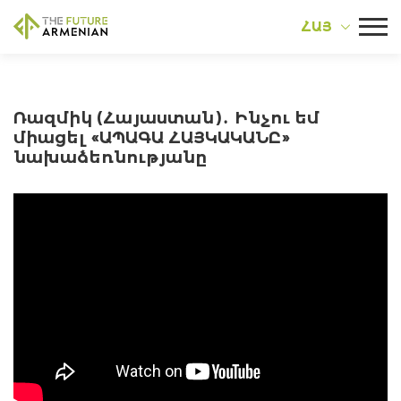
ՀԱՅ
Ռազմիկ (Հայաստան)․ Ինչու եմ
միացել «ԱՊԱԳԱ ՀԱՅԿԱԿԱՆԸ»
նախաձեռնությանը