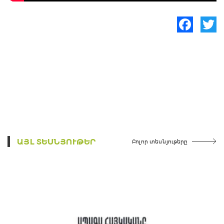
Facebook
Twitte
ԱՅԼ ՏԵՍՆՅՈՒԹԵՐ
Բոլոր տեսնյութերը