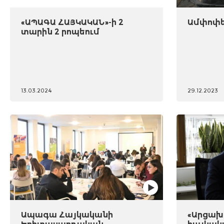
«ԱՊԱԳԱ ՀԱՅԿԱԿԱՆ»-ի 2
Ամփոփել
տարին 2 րոպեում
13.03.2024
29.12.2023
Ապագա Հայկականի
«Արցախը