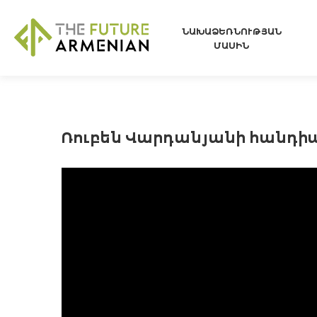
ՆԱԽԱՁԵՌՆՈՒԹՅԱՆ
ՄԱՍԻՆ
Ռուբեն Վարդանյանի հանդիպ