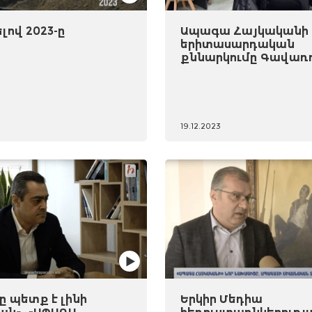
ով 2023-ը
Ապագա Հայկականի
երիտասարդական
քննարկումը Գավառ
19.12.2023
 պետք է լինի
Երկիր Մեդիա