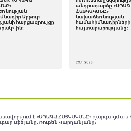
ան». «ԱՊԱԳԱ
հեռուստաընկերությ
ԱՆԸ»
անդրադարձը «ԱՊԱԳ
ռնության
ՀԱՅԿԱԿԱՆԸ»
մնադիր Արթուր
նախաձեռնության
դյանի հարցազրույցը
համահիմնադիրների
րակ»-ին:
հայտարարությանը:
20.11.2023
նսավորվում է «ԱՊԱԳԱ ՀԱՅԿԱԿԱՆԸ» զարգացման 
ւբար Աֆեյանը, Ռուբեն Վարդանյանը: