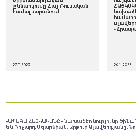
Երիտասարդական
հայկակ
քննարկումը Հայ-Ռուսական
ՀԱՅԿԱԿ
համալսարանում
նախաձե
համահի
Ալավեր
«Հրապա
27.11.2023
20.11.2023
«ԱՊԱԳԱ ՀԱՅԿԱԿԱՆԸ» նախաձեռնությունը ֆինա
են
Ռիչարդ Ազարնիան, Արթուր Ալավերդյանը, Նո