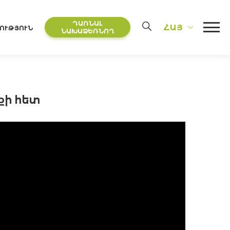
ԴԱՌՆԱԼ
ՀԱՅ
ՈՒԹՅՈՒՆ
ՆԱԽԱՁԵՌՆՈՂ
քի հետ