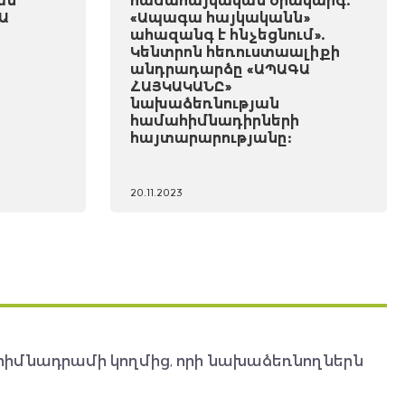
ան
համահայկական օրակարգ.
Ա
«Ապագա հայկականն»
ահազանգ է հնչեցնում».
Կենտրոն հեռուստաալիքի
անդրադարձը «ԱՊԱԳԱ
ՀԱՅԿԱԿԱՆԸ»
նախաձեռնության
համահիմնադիրների
հայտարարությանը:
20.11.2023
հիմնադրամի կողմից, որի նախաձեռնողներն