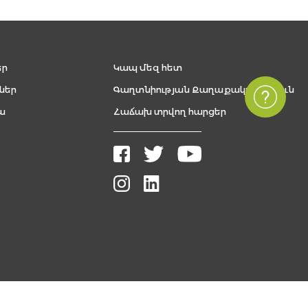
եր
Կապ մեզ հետ
ներ
Գաղտնիության Քաղաքականություն
ա
Հաճախ տրվող հարցեր
Բոլոր իրավունքները պաշտպանված են, The FUTURE ARMENIAN © 2026