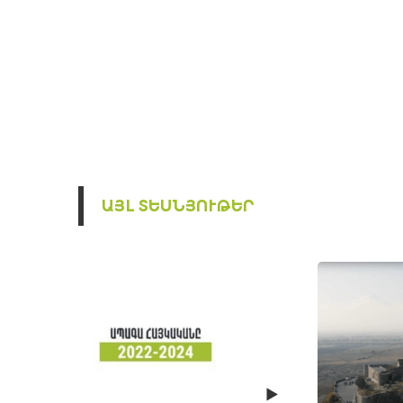
ԱՅԼ ՏԵՍՆՅՈՒԹԵՐ