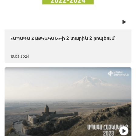
«ԱՊԱԳԱ ՀԱՅԿԱԿԱՆ»-ի 2 տարին 2 րոպեում
13.03.2024