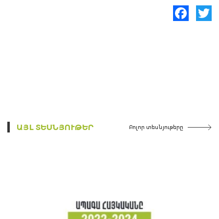
Facebook
Twitte
ԱՅԼ ՏԵՍՆՅՈՒԹԵՐ
Բոլոր տեսնյութերը