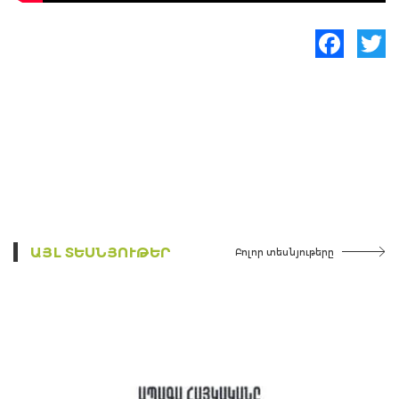
Facebook
Twitte
ԱՅԼ ՏԵՍՆՅՈՒԹԵՐ
Բոլոր տեսնյութերը