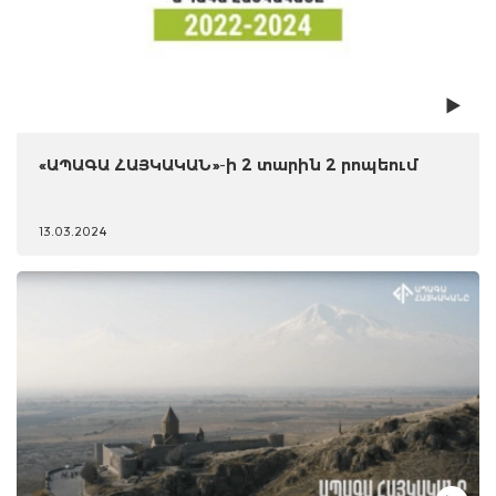
«ԱՊԱԳԱ ՀԱՅԿԱԿԱՆ»-ի 2 տարին 2 րոպեում
13.03.2024