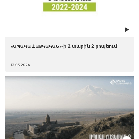
«ԱՊԱԳԱ ՀԱՅԿԱԿԱՆ»-ի 2 տարին 2 րոպեում
13.03.2024