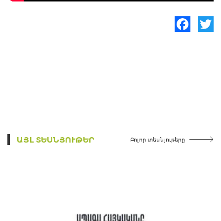
Facebook
Twitte
ԱՅԼ ՏԵՍՆՅՈՒԹԵՐ
Բոլոր տեսնյութերը