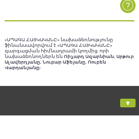
«ԱՊԱԳԱ ՀԱՅԿԱԿԱՆԸ» նախաձեռնությունը
ֆինանսավորվում է «ԱՊԱԳԱ ՀԱՅԿԱԿԱՆԸ»
զարգացման հիմնադրամի կողմից, որի
նախաձեռնողներն են
Ռիչարդ Ազարնիան, Արթուր
Ալավերդյանը, Նուբար Աֆեյանը, Ռուբեն
Վարդանյանը: