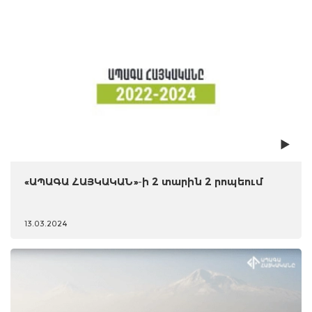
«ԱՊԱԳԱ ՀԱՅԿԱԿԱՆ»-ի 2 տարին 2 րոպեում
13.03.2024