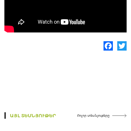
Facebook
Twitte
ԱՅԼ ՏԵՍՆՅՈՒԹԵՐ
Բոլոր տեսնյութերը