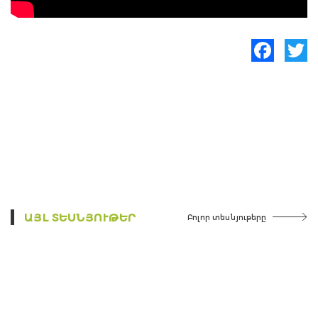
Facebook
Twitte
ԱՅԼ ՏԵՍՆՅՈՒԹԵՐ
Բոլոր տեսնյութերը