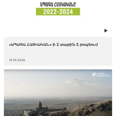
«ԱՊԱԳԱ ՀԱՅԿԱԿԱՆ»-ի 2 տարին 2 րոպեում
13.03.2024