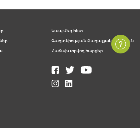
եր
Կապ մեզ հետ
ներ
Գաղտնիության Քաղաքականություն
ա
Հաճախ տրվող հարցեր
Բոլոր իրավունքները պաշտպանված են, The FUTURE ARMENIAN © 2026