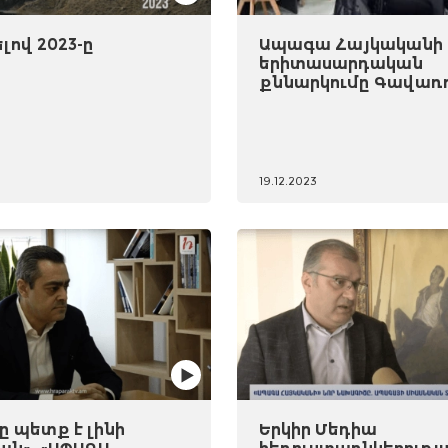
ով 2023-ը
Ապագա Հայկականի
երիտասարդական
քննարկումը Գավառ
19.12.2023
 պետք է լինի
Երկիր Մեդիա