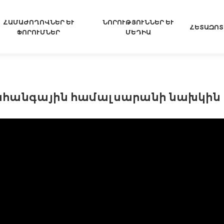
ՀԱՄԱԺՈՂՈՎՆԵՐ ԵՒ Ֆ
ՆՈՐՈՒԹՅՈՒՆՆԵՐ ԵՒ Մ
ՀԵՏԱԶՈՏ
ՈՐՈՒՄՆԵՐ
ԵԴԻԱ
նահանգային համալսարանի նախկին