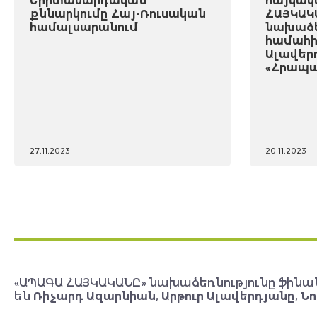
Երիտասարդական
հայկակ
քննարկումը Հայ-Ռուսական
ՀԱՅԿԱԿ
համալսարանում
նախաձե
համահի
Ալավեր
«Հրապա
27.11.2023
20.11.2023
«ԱՊԱԳԱ ՀԱՅԿԱԿԱՆԸ» նախաձեռնությունը ֆինա
են
Ռիչարդ Ազարնիան, Արթուր Ալավերդյանը, Նո