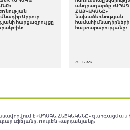
ան». «ԱՊԱԳԱ
հեռուստաընկերությ
ԱՆԸ»
անդրադարձը «ԱՊԱԳ
ռնության
ՀԱՅԿԱԿԱՆԸ»
մնադիր Արթուր
նախաձեռնության
դյանի հարցազրույցը
համահիմնադիրների
րակ»-ին:
հայտարարությանը:
20.11.2023
նսավորվում է «ԱՊԱԳԱ ՀԱՅԿԱԿԱՆԸ» զարգացման 
ւբար Աֆեյանը, Ռուբեն Վարդանյանը: