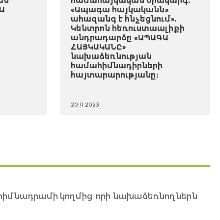
ան
համահայկական օրակարգ.
Ա
«Ապագա հայկականն»
ահազանգ է հնչեցնում».
Կենտրոն հեռուստաալիքի
անդրադարձը «ԱՊԱԳԱ
ՀԱՅԿԱԿԱՆԸ»
նախաձեռնության
համահիմնադիրների
հայտարարությանը:
20.11.2023
հիմնադրամի կողմից, որի նախաձեռնողներն