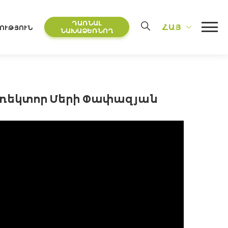
ԴԱՌՆԱԼ
ՀԱՅ
ՈՒԹՅՈՒՆ
ՆԱԽԱՁԵՌՆՈՂ
 ռեկտոր Մերի Փափազյան