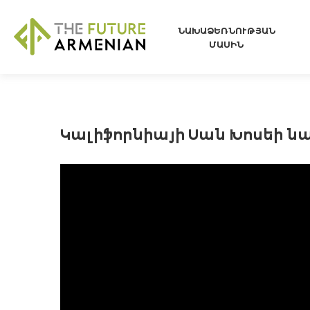
ՆԱԽԱՁԵՌՆՈՒԹՅԱՆ
ՄԱՍԻՆ
Կալիֆորնիայի Սան Խոսեի 