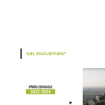
ԱՅԼ ՏԵՍՆՅՈՒԹԵՐ