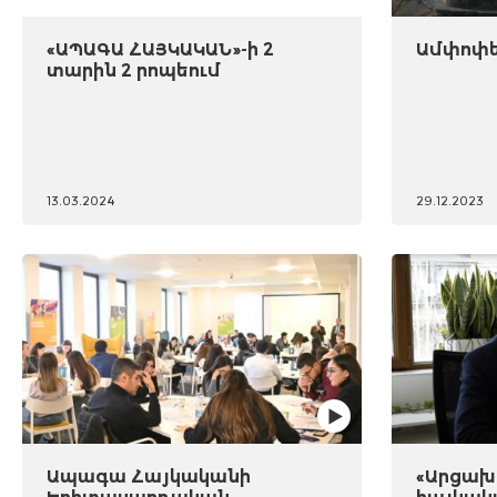
«ԱՊԱԳԱ ՀԱՅԿԱԿԱՆ»-ի 2
Ամփոփել
տարին 2 րոպեում
13.03.2024
29.12.2023
Ապագա Հայկականի
«Արցախը