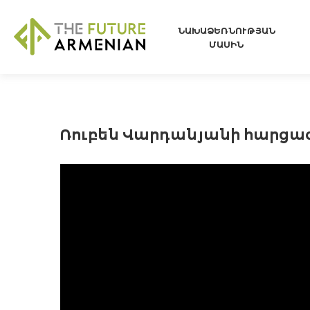
ՆԱԽԱՁԵՌՆՈՒԹՅԱՆ
ՄԱՍԻՆ
Ռուբեն Վարդանյանի հարցազր