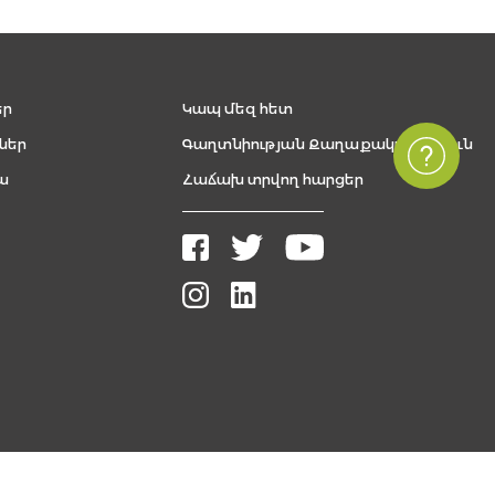
եր
Կապ մեզ հետ
ներ
Գաղտնիության Քաղաքականություն
ա
Հաճախ տրվող հարցեր
Բոլոր իրավունքները պաշտպանված են, The FUTURE ARMENIAN © 2026