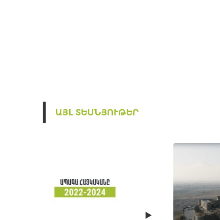
ԱՅԼ ՏԵՍՆՅՈՒԹԵՐ