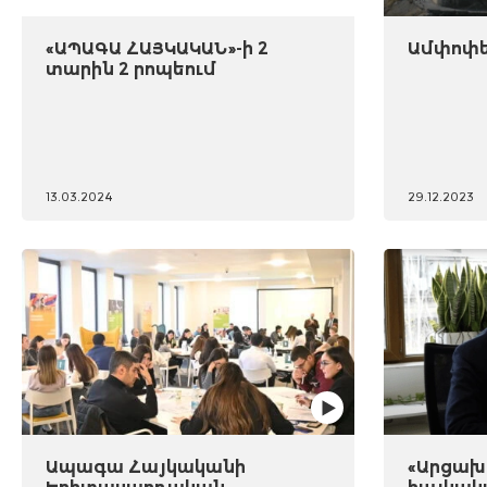
«ԱՊԱԳԱ ՀԱՅԿԱԿԱՆ»-ի 2
Ամփոփել
տարին 2 րոպեում
13.03.2024
29.12.2023
Ապագա Հայկականի
«Արցախը