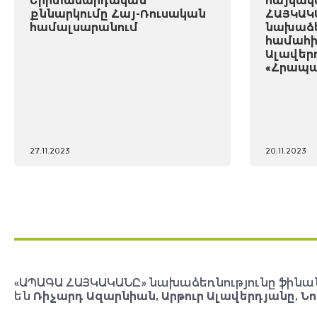
Երիտասարդական
հայկակ
քննարկումը Հայ-Ռուսական
ՀԱՅԿԱԿ
համալսարանում
նախաձե
համահի
Ալավեր
«Հրապա
27.11.2023
20.11.2023
«ԱՊԱԳԱ ՀԱՅԿԱԿԱՆԸ» նախաձեռնությունը ֆինա
են
Ռիչարդ Ազարնիան, Արթուր Ալավերդյանը, Նո