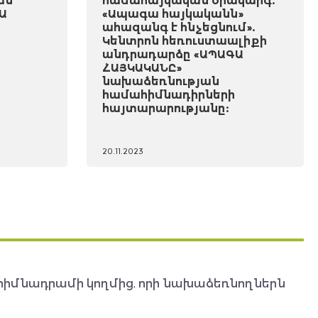
ան
համահայկական օրակարգ.
Ա
«Ապագա հայկականն»
ահազանգ է հնչեցնում».
Կենտրոն հեռուստաալիքի
անդրադարձը «ԱՊԱԳԱ
ՀԱՅԿԱԿԱՆԸ»
նախաձեռնության
համահիմնադիրների
հայտարարությանը:
20.11.2023
հիմնադրամի կողմից, որի նախաձեռնողներն