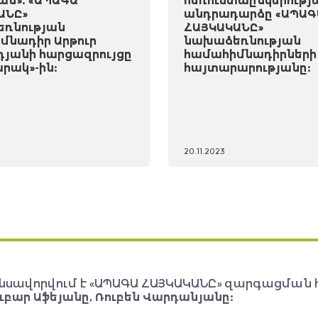
ան». «ԱՊԱԳԱ
հեռուստաընկերությ
ԱՆԸ»
անդրադարձը «ԱՊԱԳ
ռնության
ՀԱՅԿԱԿԱՆԸ»
մնադիր Արթուր
նախաձեռնության
դյանի հարցազրույցը
համահիմնադիրների
րակ»-ին:
հայտարարությանը:
20.11.2023
նսավորվում է «ԱՊԱԳԱ ՀԱՅԿԱԿԱՆԸ» զարգացման 
ւբար Աֆեյանը, Ռուբեն Վարդանյանը: