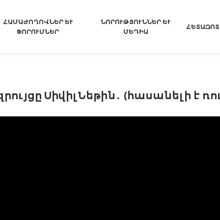
ՀԱՄԱԺՈՂՈՎՆԵՐ ԵՒ Ֆ
ՆՈՐՈՒԹՅՈՒՆՆԵՐ ԵՒ Մ
ՀԵՏԱԶՈՏ
ՈՐՈՒՄՆԵՐ
ԵԴԻԱ
ույցը ՍիվիլՆեթին․ (հասանելի է ռո