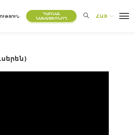
ԴԱՌՆԱԼ
ՀԱՅ
ՈՒԹՅՈՒՆ
ՆԱԽԱՁԵՌՆՈՂ
ւսերեն)