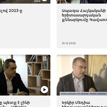
ով 2023-ը
Ապագա Հայկականի
երիտասարդական
քննարկումը Գավառ
19.12.2023
 պետք է լինի
Երկիր Մեդիա