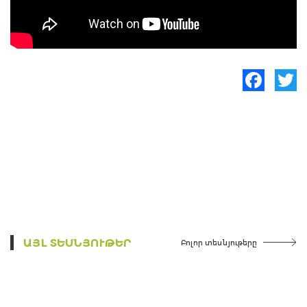
Facebook
Twitte
ԱՅԼ ՏԵՍՆՅՈՒԹԵՐ
Բոլոր տեսնյութերը