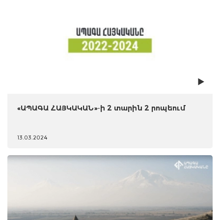
«ԱՊԱԳԱ ՀԱՅԿԱԿԱՆ»-ի 2 տարին 2 րոպեում
13.03.2024