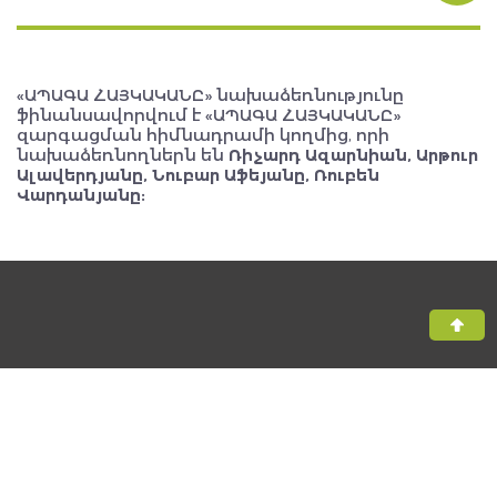
«ԱՊԱԳԱ ՀԱՅԿԱԿԱՆԸ» նախաձեռնությունը
ֆինանսավորվում է «ԱՊԱԳԱ ՀԱՅԿԱԿԱՆԸ»
զարգացման հիմնադրամի կողմից, որի
նախաձեռնողներն են
Ռիչարդ Ազարնիան, Արթուր
Ալավերդյանը, Նուբար Աֆեյանը, Ռուբեն
Վարդանյանը:
Բոլոր իրավունքները պաշտպանված են, The FUTURE ARMENIAN ©
2026