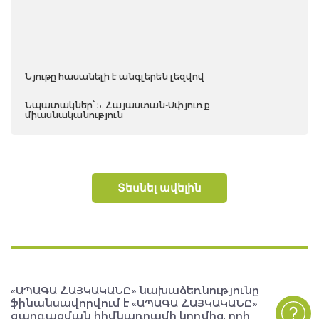
Նյութը հասանելի է անգլերեն լեզվով
Նպատակներ՝ 5. Հայաստան-Սփյուռք
միասնականություն
Տեսնել ավելին
«ԱՊԱԳԱ ՀԱՅԿԱԿԱՆԸ» նախաձեռնությունը
ֆինանսավորվում է «ԱՊԱԳԱ ՀԱՅԿԱԿԱՆԸ»
զարգացման հիմնադրամի կողմից, որի