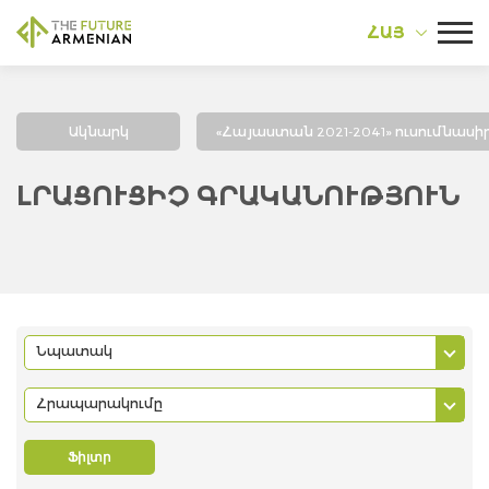
ՀԱՅ
Ակնարկ
«Հայաստան 2021-2041» ուսումնասիր
ԼՐԱՑՈՒՑԻՉ ԳՐԱԿԱՆՈՒԹՅՈՒՆ
Նպատակ
Հրապարակումը
Ֆիլտր