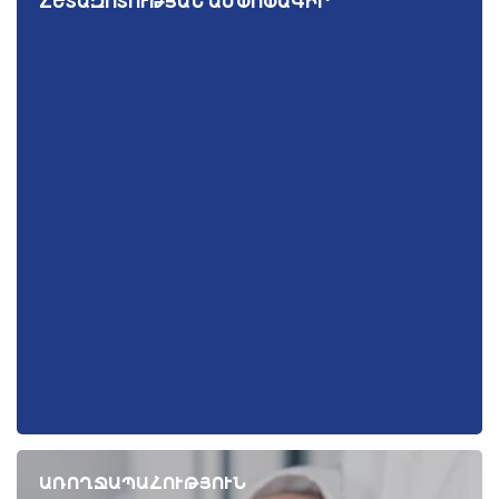
ՀԵՏԱԶՈՏՈՒԹՅԱՆ ԱՄՓՈՓԱԳԻՐ
ԱՌՈՂՋԱՊԱՀՈՒԹՅՈՒՆ