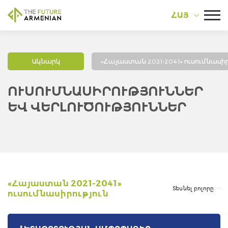
ՀԱՅ
Ակնարկ
«Հայաստան 2021-2041» ուսումնասիր
ՈՒՍՈՒՄՆԱՍԻՐՈՒԹՅՈՒՆՆԵՐ
ԵՎ ՎԵՐԼՈՒԾՈՒԹՅՈՒՆՆԵՐ
«Հայաստան 2021-2041»
Տեսնել բոլորը
ուսումնասիրություն