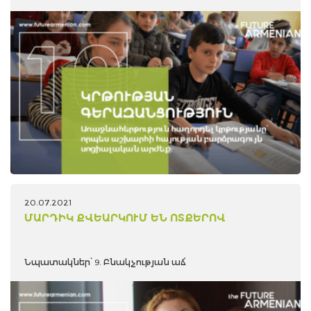
20.07.2021
ՄԱՐԴԻԿ ՔՎԵԱՐԿՈՒՄ ԵՆ ՈՏՔԵՐՈՎ
Նպատակներ՝ 9. Բնակչության աճ