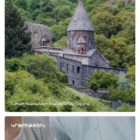
Նյութը հասանելի է անգլերեն լեզվով
ԿՐԹՈՒԹՅՈՒՆ