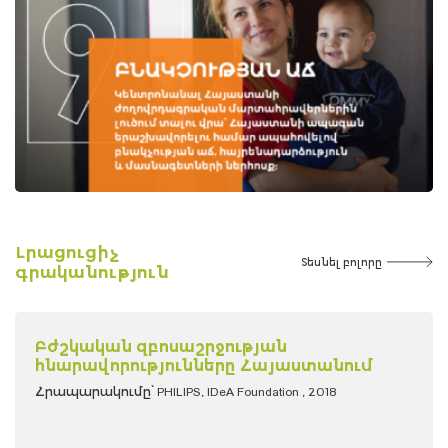
Լրացուցիչ
Տեսնել բոլորը
գրականություն
Բժշկական զբոսաշրջության
հնարավորությունները Հայաստանում
Հրապարակումը՝ PHILIPS, IDeA Foundation , 2018