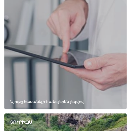
Նյութը հասանելի է անգլերեն լեզվով
ՏՈՒՐԻԶՄ