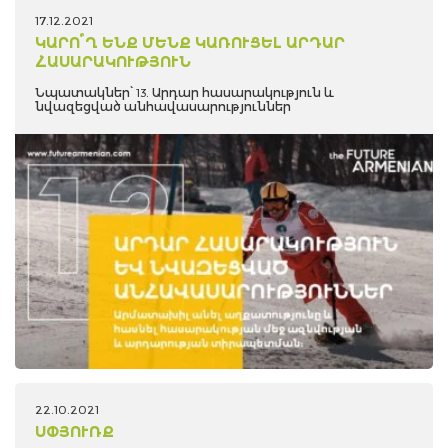
17.12.2021
ԿԱՐՈ՞Ղ ԵՆՔ ՄԵՆՔ ԿԱՌՈՒՑԵԼ ԱՐԴԱՐ
ՀԱՍԱՐԱԿՈՒԹՅՈՒՆ
Նպատակներ՝ 13. Արդար հասարակություն և
նվազեցված անհավասարություններ
22.10.2021
ՍՓՅՈՒՌՔ