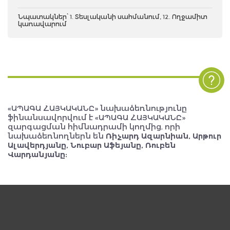
Նպատակներ՝ 1. Տեսլականի սահմանում, 12. Ողջամիտ
կառավարում
«ԱՊԱԳԱ ՀԱՅԿԱԿԱՆԸ» նախաձեռնությունը
ֆինանսավորվում է «ԱՊԱԳԱ ՀԱՅԿԱԿԱՆԸ»
զարգացման հիմնադրամի կողմից, որի
նախաձեռնողներն են
Ռիչարդ Ազարնիան, Արթուր
Ալավերդյանը, Նուբար Աֆեյանը, Ռուբեն
Վարդանյանը: