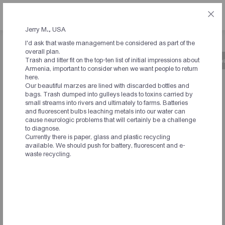
ՀԱՅ
Jerry M., USA
I'd ask that waste management be considered as part of the
overall plan.
Trash and litter fit on the top-ten list of initial impressions about
Նախաձեռնության մասին
Ժամանակացույց
Կ
Armenia, important to consider when we want people to return
here.
Our beautiful marzes are lined with discarded bottles and
ԱՐՁԱԳԱՆՔՆԵՐ
bags. Trash dumped into gulleys leads to toxins carried by
small streams into rivers and ultimately to farms. Batteries
ՆԱԽԱՁԵՌՆՈՂՆԵՐԻՑ ԵՎ
and fluorescent bulbs leaching metals into our water can
cause neurologic problems that will certainly be a challenge
ՀԱՄԱԺՈՂՈՎԻ
to diagnose.
Currently there is paper, glass and plastic recycling
ՄԱՍՆԱԿԻՑՆԵՐԻՑ
available. We should push for battery, fluorescent and e-
waste recycling.
Ունեմ որոշ հարցեր և առաջարկություններ, որոնք
կցանկանայի ներկայացնել
համանախաձեռնողների ուշադրությանը:
Մասնակցել եմ 20.07.2021թ. կայացած