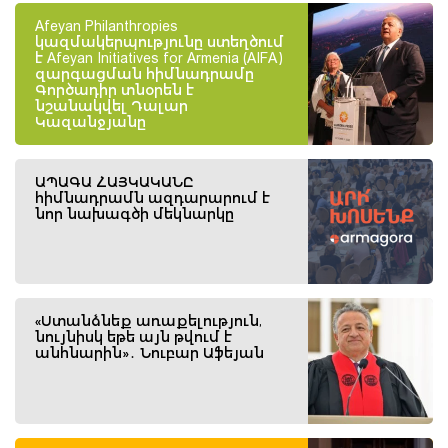
Afeyan Philanthropies
կազմակերպությունը ստեղծում
է Afeyan Initiatives for Armenia (AIFA)
զարգացման հիմնադրամը
Գործադիր տնօրեն է
նշանակվել Դալար
Կազանջյանը
ԱՊԱԳԱ ՀԱՅԿԱԿԱՆԸ
հիմնադրամն ազդարարում է
նոր նախագծի մեկնարկը
«Ստանձնեք առաքելություն,
նույնիսկ եթե այն թվում է
անհնարին»․ Նուբար Աֆեյան