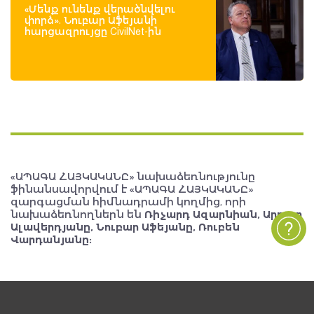
«Մենք ունենք վերածնվելու
փորձ». Նուբար Աֆեյանի
հարցազրույցը CivilNet-ին
«ԱՊԱԳԱ ՀԱՅԿԱԿԱՆԸ» նախաձեռնությունը
ֆինանսավորվում է «ԱՊԱԳԱ ՀԱՅԿԱԿԱՆԸ»
զարգացման հիմնադրամի կողմից, որի
նախաձեռնողներն են
Ռիչարդ Ազարնիան, Արթուր
Ալավերդյանը, Նուբար Աֆեյանը, Ռուբեն
Վարդանյանը: