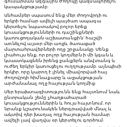
գումարման Ազգային ժողովը կազմավորելու
կապակցությամբ։
Անհամբեր սպասում ենք մեր ժողովրդի ու
երկրի համար ավելի պայծառ ապագա
կերտելու նպատակով բոլոր երեք
կուսակցությունների ու դաշինքների
կառուցողական աշխատանքին՝ հաշվի
առնելով այսօր մեր առջև ծառացած
մարտահրավերների ողջ շրջանակը: Մենք
լիահույս ենք, որ բոլոր կողմերն ի մի կգան և
կսաստկացնեն իրենց ջանքերն անվտանգ և
ուժեղ երկիր կառուցելու ուղղությամբ. այնպիսի
երկիր, որը կարող է լինել միավորված հայ
ժողովրդի հիմնաքարը և աջակցության
արժանանալ ողջ հայության կողմից։
Մեր երախտագիտությունն ենք հայտնում նաև
ընտրական շեմը չհաղթահարած
կուսակցություններին և հույս հայտնում, որ
նրանք կշարունակեն ներգրավված մնալ և
ակտիվ դեր խաղալ ողջ հայության համար
ավելի լավ վաղվա օր կերտելու գործում: