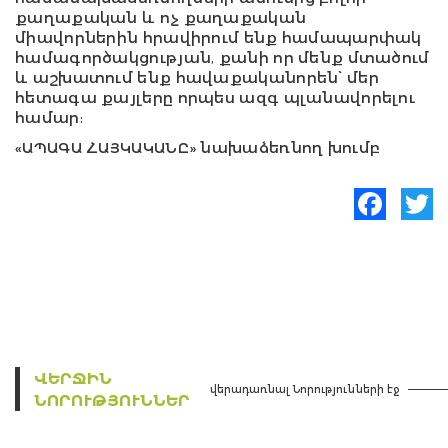
քաղաքական և ոչ քաղաքական
միավորներին հրավիրում ենք համապարփակ
համագործակցության, քանի որ մենք մտածում
և աշխատում ենք հավաքականորեն՝ մեր
հետագա քայլերը որպես ազգ պլանավորելու
համար:
«ԱՊԱԳԱ ՀԱՅԿԱԿԱՆԸ» նախաձեռնող խումբ
Facebook
Twitte
ՎԵՐՋԻՆ
վերադառնալ Նորությունների էջ
ՆՈՐՈՒԹՅՈՒՆՆԵՐ