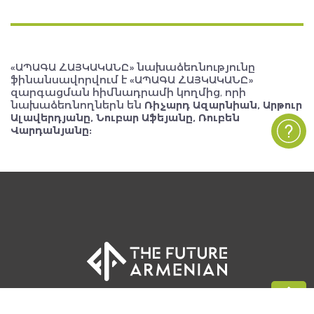
«ԱՊԱԳԱ ՀԱՅԿԱԿԱՆԸ» նախաձեռնությունը
ֆինանսավորվում է «ԱՊԱԳԱ ՀԱՅԿԱԿԱՆԸ»
զարգացման հիմնադրամի կողմից, որի
նախաձեռնողներն են
Ռիչարդ Ազարնիան, Արթուր
Ալավերդյանը, Նուբար Աֆեյանը, Ռուբեն
Վարդանյանը:
Բոլոր իրավունքները պաշտպանված են, The FUTURE ARMENIAN ©
2026