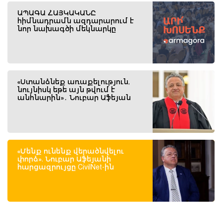
ԱՊԱԳԱ ՀԱՅԿԱԿԱՆԸ
հիմնադրամն ազդարարում է
նոր նախագծի մեկնարկը
«Ստանձնեք առաքելություն,
նույնիսկ եթե այն թվում է
անհնարին»․ Նուբար Աֆեյան
«Մենք ունենք վերածնվելու
փորձ». Նուբար Աֆեյանի
հարցազրույցը CivilNet-ին