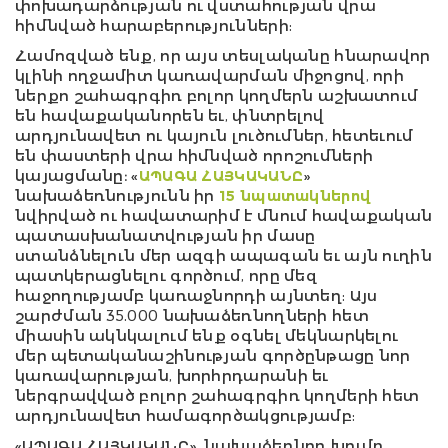
փոխադարձության ու վստահության վրա
հիմնված հարաբերությունների:
Համոզված ենք, որ այս տեսլականը հնարավոր
կլինի ողջամիտ կառավարման միջոցով, որի
ներքո շահագրգիռ բոլոր կողմերն աշխատում
են հավաքականորեն եւ, փնտրելով
արդյունավետ ու կայուն լուծումներ, հետեւում
են փաստերի վրա հիմնված որոշումների
կայացմանը։ «
ԱՊԱԳԱ ՀԱՅԿԱԿԱՆԸ
»
նախաձեռնությունն իր
15 նպատակներով
նվիրված ու հավատարիմ է մնում հավաքական
պատասխանատվության իր մասը
ստանձնելուն մեր ազգի ապագան եւ այն ուղին
պատկերացնելու գործում, որը մեզ
հաջողությամբ կառաջնորդի այնտեղ: Այս
շարժման 35.000 նախաձեռնողների հետ
միասին ակնկալում ենք օգնել մեկնարկելու
մեր պետականաշինության գործընթացը նոր
կառավարության, խորհրդարանի եւ
ներգրավված բոլոր շահագրգիռ կողմերի հետ
արդյունավետ համագործակցությամբ:
«ԱՊԱԳԱ ՀԱՅԿԱԿԱՆԸ», նախաձեռնող խումբ