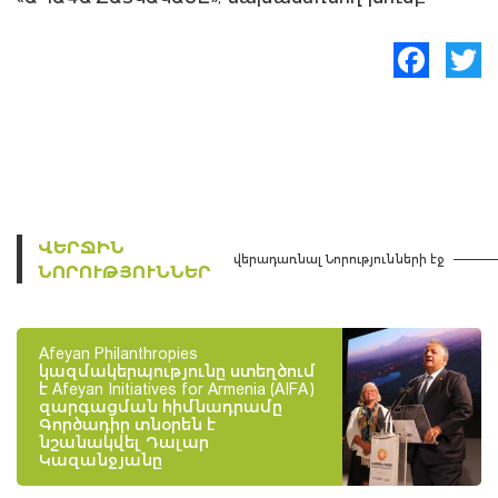
Facebook
Twitte
ՎԵՐՋԻՆ
վերադառնալ Նորությունների էջ
ՆՈՐՈՒԹՅՈՒՆՆԵՐ
Afeyan Philanthropies
կազմակերպությունը ստեղծում
է Afeyan Initiatives for Armenia (AIFA)
զարգացման հիմնադրամը
Գործադիր տնօրեն է
նշանակվել Դալար
Կազանջյանը