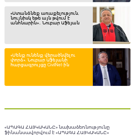
«Ստանձնեք առաքելություն,
նույնիսկ եթե այն թվում է
անհնարին»․ Նուբար Աֆեյան
«Մենք ունենք վերածնվելու
փորձ». Նուբար Աֆեյանի
հարցազրույցը CivilNet-ին
«ԱՊԱԳԱ ՀԱՅԿԱԿԱՆԸ» նախաձեռնությունը
ֆինանսավորվում է «ԱՊԱԳԱ ՀԱՅԿԱԿԱՆԸ»