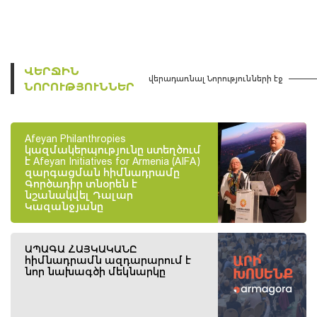
ՎԵՐՋԻՆ
վերադառնալ Նորությունների էջ
ՆՈՐՈՒԹՅՈՒՆՆԵՐ
Afeyan Philanthropies
կազմակերպությունը ստեղծում
է Afeyan Initiatives for Armenia (AIFA)
զարգացման հիմնադրամը
Գործադիր տնօրեն է
նշանակվել Դալար
Կազանջյանը
ԱՊԱԳԱ ՀԱՅԿԱԿԱՆԸ
հիմնադրամն ազդարարում է
նոր նախագծի մեկնարկը