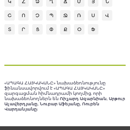
Կ
Հ
Ձ
Ղ
Ճ
Մ
Յ
Ն
Շ
Ո
Չ
Պ
Ջ
Ռ
Ս
Վ
Տ
Ր
Ց
Փ
Ք
Օ
Ֆ
«ԱՊԱԳԱ ՀԱՅԿԱԿԱՆԸ» նախաձեռնությունը
ֆինանսավորվում է «ԱՊԱԳԱ ՀԱՅԿԱԿԱՆԸ»
զարգացման հիմնադրամի կողմից, որի
նախաձեռնողներն են
Ռիչարդ Ազարնիան, Արթուր
Ալավերդյանը, Նուբար Աֆեյանը, Ռուբեն
Վարդանյանը: