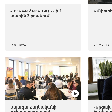
«ԱՊԱԳԱ ՀԱՅԿԱԿԱՆ»-ի 2
Ամփոփել
տարին 2 րոպեում
13.03.2024
29.12.2023
Ապագա Հայկականի
«Արցախը