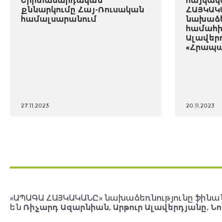
Երիտասարդական
հայկակ
քննարկումը Հայ-Ռուսական
ՀԱՅԿԱԿ
համալսարանում
նախաձե
համահի
Ալավեր
«Հրապա
27.11.2023
20.11.2023
«ԱՊԱԳԱ ՀԱՅԿԱԿԱՆԸ» նախաձեռնությունը ֆինա
են
Ռիչարդ Ազարնիան, Արթուր Ալավերդյանը, Նո