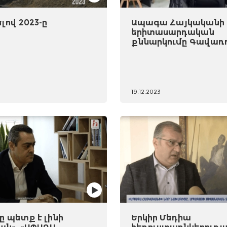
ով 2023-ը
Ապագա Հայկականի
երիտասարդական
քննարկումը Գավառ
19.12.2023
 պետք է լինի
Երկիր Մեդիա