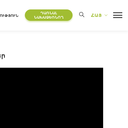
ԴԱՌՆԱԼ
ՀԱՅ
ՈՒԹՅՈՒՆ
ՆԱԽԱՁԵՌՆՈՂ
եր