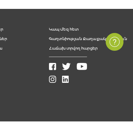
եր
Կապ մեզ հետ
ներ
Գաղտնիության Քաղաքականություն
ա
Հաճախ տրվող հարցեր
Բոլոր իրավունքները պաշտպանված են, The FUTURE ARMENIAN © 2026