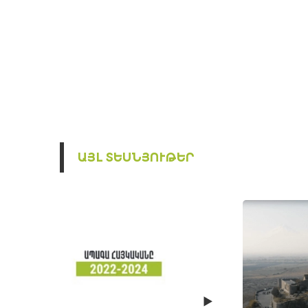
ԱՅԼ ՏԵՍՆՅՈՒԹԵՐ