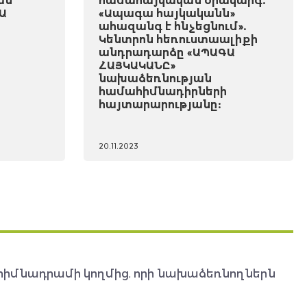
ան
համահայկական օրակարգ.
Ա
«Ապագա հայկականն»
ահազանգ է հնչեցնում».
Կենտրոն հեռուստաալիքի
անդրադարձը «ԱՊԱԳԱ
ՀԱՅԿԱԿԱՆԸ»
նախաձեռնության
համահիմնադիրների
հայտարարությանը:
20.11.2023
հիմնադրամի կողմից, որի նախաձեռնողներն