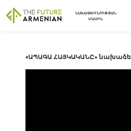
ՆԱԽԱՁԵՌՆՈՒԹՅԱՆ
ՄԱՍԻՆ
«ԱՊԱԳԱ ՀԱՅԿԱԿԱՆԸ» նախաձե