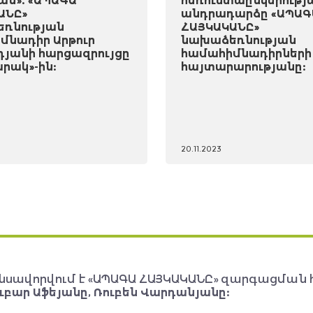
ան». «ԱՊԱԳԱ
հեռուստաընկերությ
ԱՆԸ»
անդրադարձը «ԱՊԱԳ
ռնության
ՀԱՅԿԱԿԱՆԸ»
մնադիր Արթուր
նախաձեռնության
դյանի հարցազրույցը
համահիմնադիրների
րակ»-ին:
հայտարարությանը:
20.11.2023
նսավորվում է «ԱՊԱԳԱ ՀԱՅԿԱԿԱՆԸ» զարգացման 
ւբար Աֆեյանը, Ռուբեն Վարդանյանը: