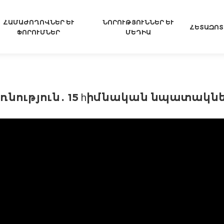
ՀԱՄԱԺՈՂՈՎՆԵՐ ԵՒ Ֆ
ՆՈՐՈՒԹՅՈՒՆՆԵՐ ԵՒ Մ
ՀԵՏԱԶՈՏ
ՈՐՈՒՄՆԵՐ
ԵԴԻԱ
ռնություն․ 15 hիմնական նպատակն