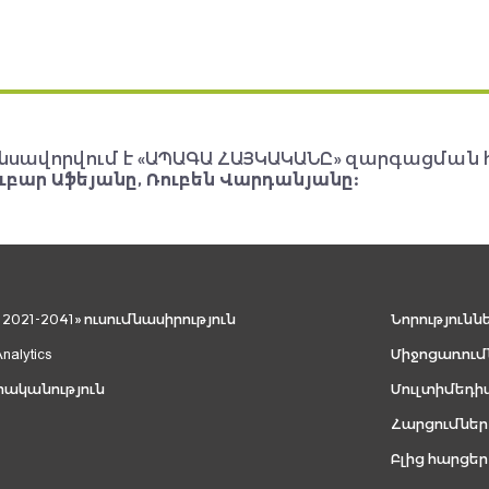
նսավորվում է «ԱՊԱԳԱ ՀԱՅԿԱԿԱՆԸ» զարգացման 
ւբար Աֆեյանը, Ռուբեն Վարդանյանը:
021-2041» ուսումնասիրություն
Նորությունն
Analytics
Միջոցառում
րականություն
Մուլտիմեդի
Հարցումներ
Բլից հարցեր