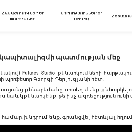
ՀԱՄԱԺՈՂՈՎՆԵՐ ԵՒ Ֆ
ՆՈՐՈՒԹՅՈՒՆՆԵՐ ԵՒ Մ
ՀԵՏԱԶՈՏ
ՈՐՈՒՄՆԵՐ
ԵԴԻԱ
ը կապիտալիզմի պատմության մեջ
նակով) Futures Studio քննարկումների հարթա
ի պրոֆեսոր Գեորգի Դերլուգյանի հետ։
 առցանց քննարկմանը, որտեղ մենք քննարկելու
պես նաև կքննարկենք, թե ինչ ազդեցություն ու
 համար, խնդրում ենք, գրանցվել հետևյալ հղում