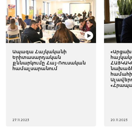
Ապագա Հայկականի
«Արցախը
Երիտասարդական
հայկակ
քննարկումը Հայ-Ռուսական
ՀԱՅԿԱԿ
համալսարանում
նախաձե
համահի
Ալավեր
«Հրապա
27.11.2023
20.11.2023