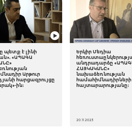
 պետք է լինի
Երկիր Մեդիա
ան». «ԱՊԱԳԱ
հեռուստաընկերությ
ԱՆԸ»
անդրադարձը «ԱՊԱԳ
ռնության
ՀԱՅԿԱԿԱՆԸ»
մնադիր Արթուր
նախաձեռնության
դյանի հարցազրույցը
համահիմնադիրների
րակ»-ին:
հայտարարությանը:
20.11.2023