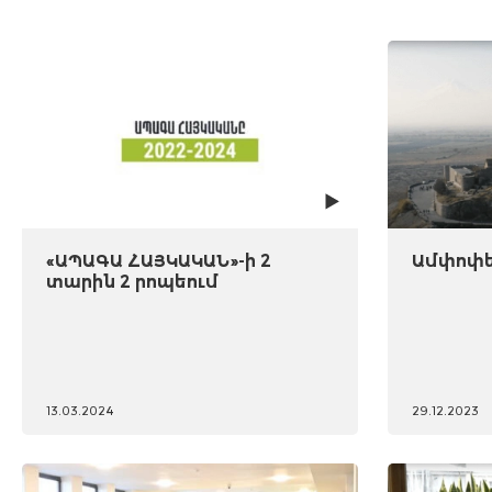
«ԱՊԱԳԱ ՀԱՅԿԱԿԱՆ»-ի 2
Ամփոփել
տարին 2 րոպեում
13.03.2024
29.12.2023