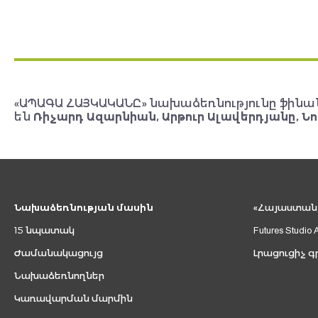
«ԱՊԱԳԱ ՀԱՅԿԱԿԱՆԸ» նախաձեռնությունը ֆինա
են
Ռիչարդ Ազարնիան, Արթուր Ալավերդյանը, Նո
Նախաձեռնության մասին
«Հայաստան 2
15 նպատակ
Futures Studio 
Ժամանակացույց
Լրացուցիչ գ
Նախաձեռնողներ
Կառավարման մարմին