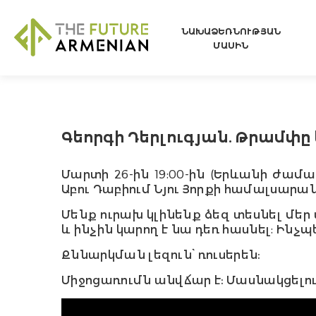
ՆԱԽԱՁԵՌՆՈՒԹՅԱՆ
ՄԱՍԻՆ
Գեորգի Դերլուգյան. Թրամփ
Մարտի 26-ին 19:00-ին (Երևանի ժամա
Աբու Դաբիում Նյու Յորքի համալսարան
Մենք ուրախ կլինենք ձեզ տեսնել մեր
և ինչին կարող է նա դեռ հասնել: Ինչ
Քննարկման լեզուն՝ ռուսերեն։
Միջոցառումն անվճար է։ Մասնակցելու