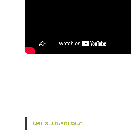
ԱՅԼ ՏԵՍՆՅՈՒԹԵՐ