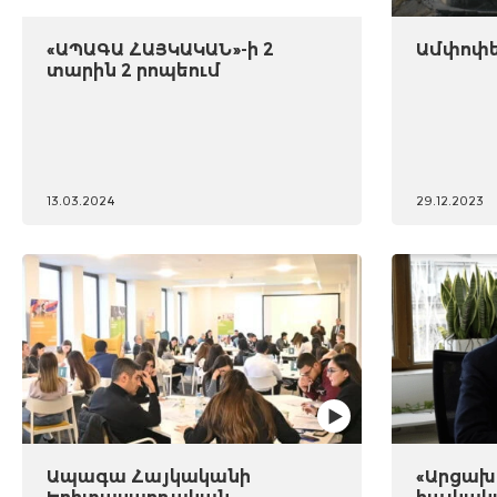
«ԱՊԱԳԱ ՀԱՅԿԱԿԱՆ»-ի 2
Ամփոփել
տարին 2 րոպեում
13.03.2024
29.12.2023
Ապագա Հայկականի
«Արցախը