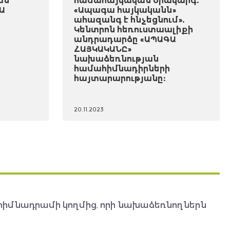
ան
համահայկական օրակարգ.
Ա
«Ապագա հայկականն»
ահազանգ է հնչեցնում».
Կենտրոն հեռուստաալիքի
անդրադարձը «ԱՊԱԳԱ
ՀԱՅԿԱԿԱՆԸ»
նախաձեռնության
համահիմնադիրների
հայտարարությանը:
20.11.2023
հիմնադրամի կողմից, որի նախաձեռնողներն