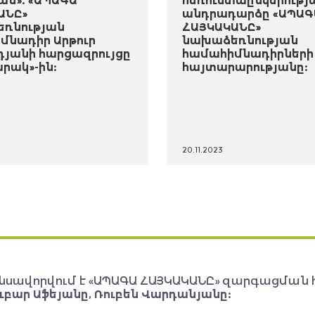
ան». «ԱՊԱԳԱ
հեռուստաընկերությ
ԱՆԸ»
անդրադարձը «ԱՊԱԳ
ռնության
ՀԱՅԿԱԿԱՆԸ»
մնադիր Արթուր
նախաձեռնության
դյանի հարցազրույցը
համահիմնադիրների
րակ»-ին:
հայտարարությանը:
20.11.2023
նսավորվում է «ԱՊԱԳԱ ՀԱՅԿԱԿԱՆԸ» զարգացման 
ւբար Աֆեյանը, Ռուբեն Վարդանյանը: