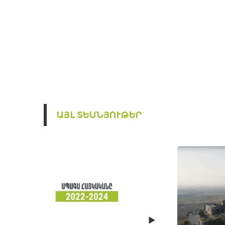
ԱՅԼ ՏԵՍՆՅՈՒԹԵՐ