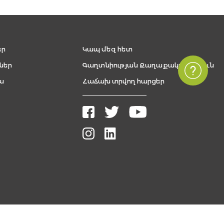
եր
Կապ մեզ հետ
ներ
Գաղտնիության Քաղաքականություն
ա
Հաճախ տրվող հարցեր
Բոլոր իրավունքները պաշտպանված են, The FUTURE ARMENIAN © 2026