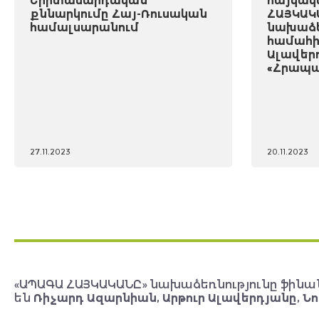
Երիտասարդական
հայկակ
քննարկումը Հայ-Ռուսական
ՀԱՅԿԱԿ
համալսարանում
նախաձե
համահի
Ալավեր
«Հրապա
27.11.2023
20.11.2023
«ԱՊԱԳԱ ՀԱՅԿԱԿԱՆԸ» նախաձեռնությունը ֆինա
են
Ռիչարդ Ազարնիան, Արթուր Ալավերդյանը, Նո