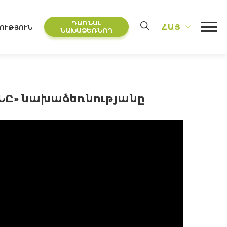
ԴԱՌՆԱԼ
ՀԱՅ
ՈՒԹՅՈՒՆ
ՆԱԽԱՁԵՌՆՈՂ
ԱՆԸ» նախաձեռնությանը