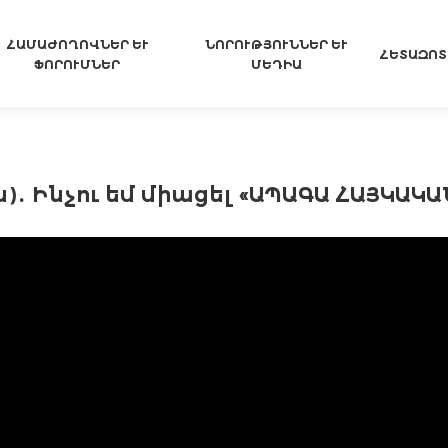
ՀԱՄԱԺՈՂՈՎՆԵՐ ԵՒ Ֆ
ՆՈՐՈՒԹՅՈՒՆՆԵՐ ԵՒ Մ
ՀԵՏԱԶՈՏ
ՈՐՈՒՄՆԵՐ
ԵԴԻԱ
․ Ինչու եմ միացել «ԱՊԱԳԱ ՀԱՅԿԱԿ