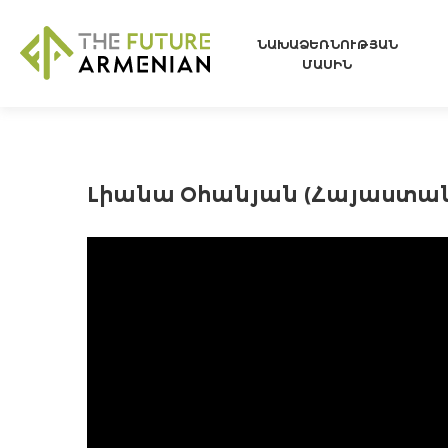
ՆԱԽԱՁԵՌՆՈՒԹՅԱՆ
ՄԱՍԻՆ
Լիանա Օհանյան (Հայաստան)