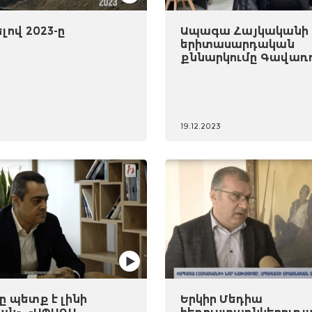
ով 2023-ը
Ապագա Հայկականի
երիտասարդական
քննարկումը Գավառ
19.12.2023
 պետք է լինի
Երկիր Մեդիա