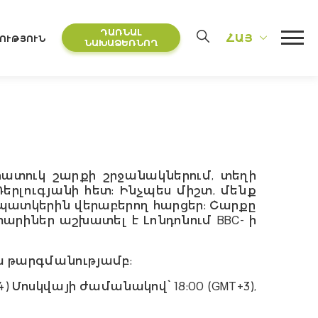
ԴԱՌՆԱԼ
ՀԱՅ
ՈՒԹՅՈՒՆ
ՆԱԽԱՁԵՌՆՈՂ
հատուկ շարքի շրջանակներում, տեղի
երլուգյանի հետ: Ինչպես միշտ, մենք
ատկերին վերաբերող հարցեր: Շարքը
տարիներ աշխատել է Լոնդոնում BBC- ի
 թարգմանությամբ:
) Մոսկվայի ժամանակով՝ 18:00 (GMT+3),