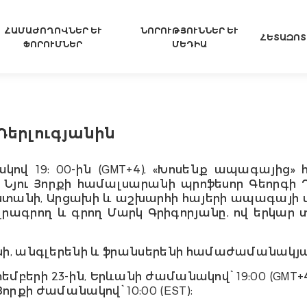
ՀԱՄԱԺՈՂՈՎՆԵՐ ԵՒ Ֆ
ՆՈՐՈՒԹՅՈՒՆՆԵՐ ԵՒ Մ
ՀԵՏԱԶՈՏ
ՈՐՈՒՄՆԵՐ
ԵԴԻԱ
Դերլուգյանին
կով 19: 00-ին (GMT+4), «Խոսենք ապագայի
ց
» 
Նյու Յորքի համալսարանի պրոֆեսոր Գեորգի Դ
ստանի, Արցախի և աշխար
հի հայերի
ապագայի պ
րագրող և գրող Մարկ Գրիգորյանը, ով երկար 
նի
, անգլերենի
և ֆրանսերենի համաժամանակյա
տե
մբերի
23
-ին, Երևանի ժամանակով՝ 19:00 (GMT+4
 Յորքի ժամանակով՝ 10:00 (E
S
T):