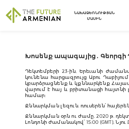
ՆԱԽԱՁԵՌՆՈՒԹՅԱՆ
ՄԱՍԻՆ
Խոսենք ապագայից․ Գեորգի 
Դեկտեմբերի 23-ին, Երեւանի ժամանա
կունենա հարցազրույց Աբու Դաբի
յում
կբարձրացնենք և կքննարկենք Հայա
վարում է հայ և բրիտանացի հայտնի լ
համար:
Քննարկման լեզուն
.
ռուսերեն
՝
հայերե
Քննարկման օրն ու ժամը
. 2020 թ.
դեկ
Լոնդոնի ժամանակով՝ 15:00 (GMT), Նյու