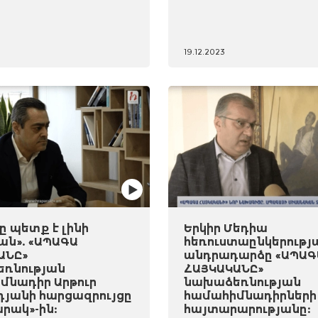
19.12.2023
 պետք է լինի
Երկիր Մեդիա
ան». «ԱՊԱԳԱ
հեռուստաընկերությ
ԱՆԸ»
անդրադարձը «ԱՊԱԳ
ռնության
ՀԱՅԿԱԿԱՆԸ»
մնադիր Արթուր
նախաձեռնության
դյանի հարցազրույցը
համահիմնադիրների
րակ»-ին:
հայտարարությանը: