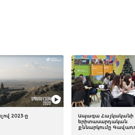
ով 2023-ը
Ապագա Հայկականի
երիտասարդական
քննարկումը Գավառ