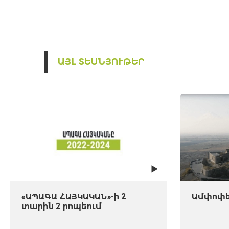
ԱՅԼ ՏԵՍՆՅՈՒԹԵՐ
«ԱՊԱԳԱ ՀԱՅԿԱԿԱՆ»-ի 2
Ամփոփել
տարին 2 րոպեում