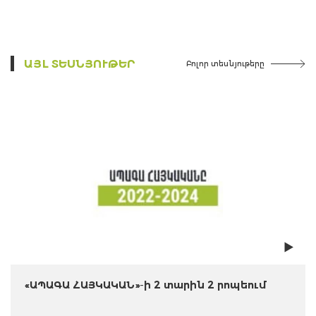
ԱՅԼ ՏԵՍՆՅՈՒԹԵՐ
Բոլոր տեսնյութերը
«ԱՊԱԳԱ ՀԱՅԿԱԿԱՆ»-ի 2 տարին 2 րոպեում