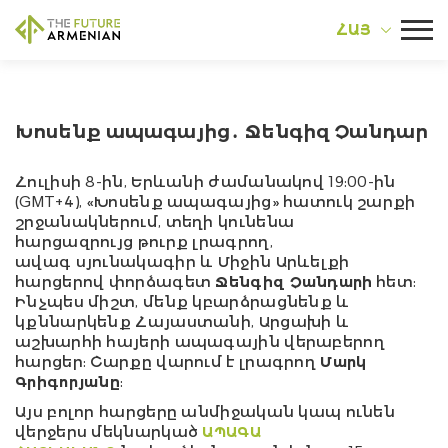
ՀԱՅ
Խոսենք ապագայից․ Ջենգիզ Չանդար
Հուլիսի 8-ին, Երևանի ժամանակով 19:00-ին
(GMT+4), «Խոսենք ապագայից» հատուկ շարքի
շրջանակներում, տեղի կունենա
հարցազրույց թուրք լրագրող,
ավագ սյունակագիր և Միջին Արևելքի
հարցերով
փորձագետ
Ջենգիզ Չանդարի
հետ:
Ինչպես միշտ, մենք կբարձրացնենք և
կքննարկենք Հայաստանի, Արցախի և
աշխարհի հայերի
ապագայի
ն
վերաբերող
հարցեր: Շարքը վարում է լրագրող
Մարկ
Գրիգորյանը
:
Այս բոլոր հարցերը անմիջական կապ ունեն
վերջերս մեկնարկած
ԱՊԱԳԱ