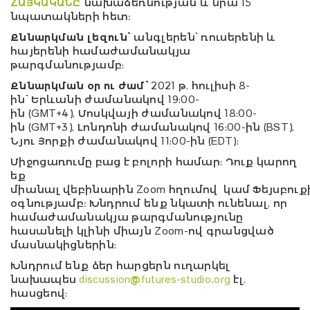
ՀԱՅԿԱԿԱՆԸ
նախաձեռնության և նրա 15
նպատակների հետ։
Քննարկման լեզուն՝
անգլերեն՝ ռուսերենի և
հայերենի համաժամանակյա
թարգմանությամբ:
Քննարկման օր ու ժամ՝
2021 թ. հուլիսի 8-
ին
՝
Երևանի ժամանակով 19:00
-
ին
(GMT+4)
,
Մոսկվայի ժամանակով 18:00
-
ին
(GMT+3), Լոնդոնի ժամանակով 16:00
-ին
(BST),
Նյու Յորքի ժամանակով 11:00
-ին
(EDT):
Միջոցառումը բաց է բոլորի համար: Դուք կարող
եք
միանալ վեբինարին Zoom հղումով կամ Ֆեյսբու
օգնությամբ։ Խնդրում ենք նկատի ունենալ, որ
համաժամանակյա թարգմանությունը
հասանելի կլինի միայն Zoom-ով գրանցված
մասնակիցներին:
Խնդրում ենք ձեր հարցերն ուղարկել
նախապես
discussion@futures-studio.org
էլ.
հասցեով: