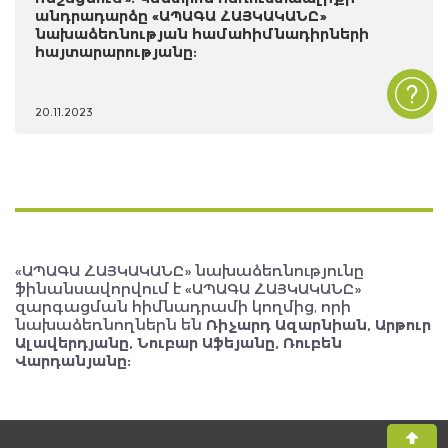
անդրադարձը «ԱՊԱԳԱ ՀԱՅԿԱԿԱՆԸ»
նախաձեռնության համահիմնադիրների
հայտարարությանը:
20.11.2023
«ԱՊԱԳԱ ՀԱՅԿԱԿԱՆԸ» նախաձեռնությունը
ֆինանսավորվում է «ԱՊԱԳԱ ՀԱՅԿԱԿԱՆԸ»
զարգացման հիմնադրամի կողմից, որի
նախաձեռնողներն են
Ռիչարդ Ազարնիան, Արթուր
Ալավերդյանը, Նուբար Աֆեյանը, Ռուբեն
Վարդանյանը: